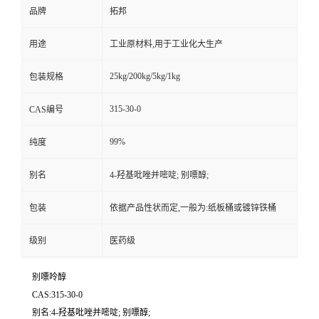
品牌
拓邦
用途
工业原材料,用于工业化大生产
25kg/200kg/5kg/1kg
包装规格
315-30-0
CAS编号
99%
纯度
别名
4-羟基吡唑并嘧啶; 别嘌醇;
包装
依据产品性状而定,一般为:纸板桶或镀锌铁桶
级别
医药级
别嘌呤醇
CAS:315-30-0
别名:4-羟基吡唑并嘧啶; 别嘌醇;