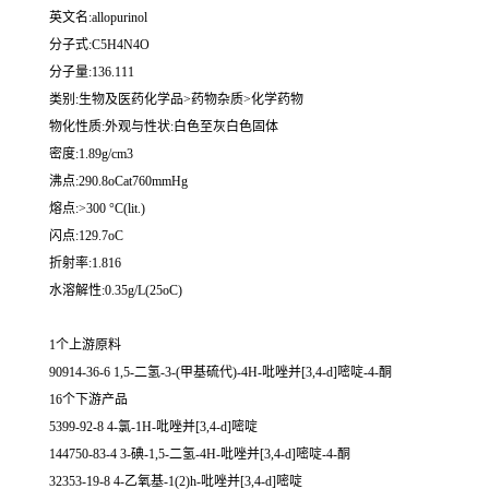
英文名:allopurinol
分子式:C5H4N4O
分子量:136.111
类别:生物及医药化学品>药物杂质>化学药物
物化性质:外观与性状:白色至灰白色固体
密度:1.89g/cm3
沸点:290.8oCat760mmHg
熔点:>300 °C(lit.)
闪点:129.7oC
折射率:1.816
水溶解性:0.35g/L(25oC)
1个上游原料
90914-36-6 1,5-二氢-3-(甲基硫代)-4H-吡唑并[3,4-d]嘧啶-4-酮
16个下游产品
5399-92-8 4-氯-1H-吡唑并[3,4-d]嘧啶
144750-83-4 3-碘-1,5-二氢-4H-吡唑并[3,4-d]嘧啶-4-酮
32353-19-8 4-乙氧基-1(2)h-吡唑并[3,4-d]嘧啶