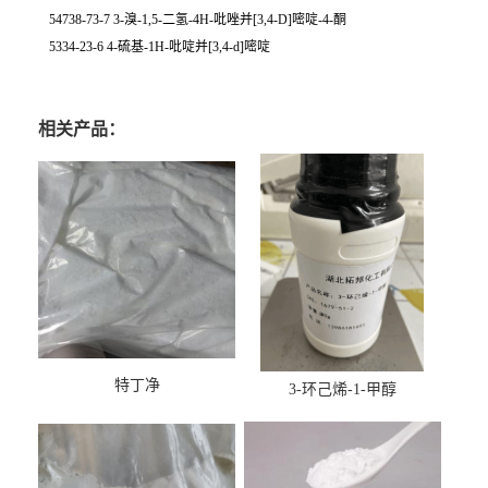
54738-73-7 3-溴-1,5-二氢-4H-吡唑并[3,4-D]嘧啶-4-酮
5334-23-6 4-硫基-1H-吡啶并[3,4-d]嘧啶
相关产品：
特丁净
3-环己烯-1-甲醇