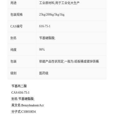
用途
工业原材料,用于工业化大生产
25kg/200kg/5kg/1kg
包装规格
616-75-1
CAS编号
别名
苄基硬酯酸;
99%
纯度
包装
依据产品性状而定,一般为:纸板桶或镀锌铁桶
级别
医药级
苄基丙二酸
CAS:616-75-1
别名:苄基硬酯酸;
英文名:BenzylmalonicAci
分子式:C10H10O4