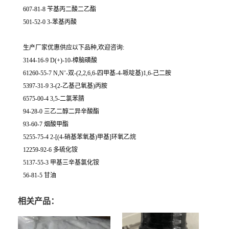
607-81-8 苄基丙二酸二乙酯
501-52-0 3-苯基丙酸
生产厂家优惠供应以下品种,欢迎咨询:
3144-16-9 D(+)-10-樟脑磺酸
61260-55-7 N,N’-双-(2,2,6,6-四甲基-4-哌啶基)1,6-己二胺
5397-31-9 3-(2-乙基己氧基)丙胺
6575-00-4 3,5-二氯苯腈
94-28-0 三乙二醇二异辛酸酯
93-60-7 烟酸甲酯
5255-75-4 2-[(4-硝基苯氧基)甲基]环氧乙烷
12259-92-6 多硫化铵
5137-55-3 甲基三辛基氯化铵
56-81-5 甘油
相关产品：