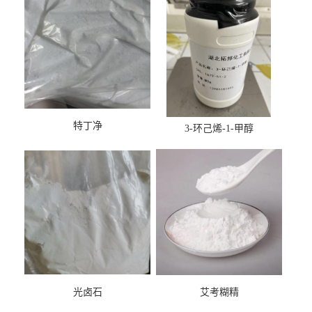
特丁净
3-环己烯-1-甲醇
光卤石
艾考糊精