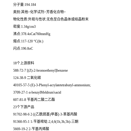
分子量:194.184
类别:其他>化学试剂>芳香化合物>
物化性质:外观与性状:无色至白色晶体或结晶粉末
密度:1.34g/cm3
沸点:378.4oCat760mmHg
熔点:117-120 °C(lit.)
闪点:196.8oC
18个上游原料
588-72-7 [(Z)-2-bromoethenyl]benzene
124-38-9 二氧化碳
40105-57-5 (E)-3-Phenyl-acrylatetetrabutyl-ammonium;
3709-27-1 α-benzylMeldrum'sacid
607-81-8 苄基丙二酸二乙酯
23个下游产品
91702-98-6 2-[(乙酰巯基)甲基]-3-苯基丙酸
91360-95-1 1-苄基嘧啶-2,4,6(1h,3h,5h)-三酮
5669-19-2 2-苄基丙烯酸