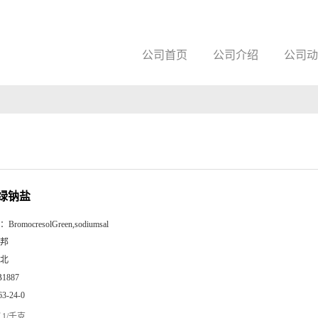
公司首页
公司介绍
公司动
绿钠盐
：
BromocresolGreen,sodiumsal
邦
北
B1887
63-24-0
1/千克