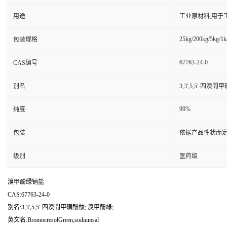
用途
工业原材料,用于
25kg/200kg/5kg/1k
包装规格
67763-24-0
CAS编号
别名
3,3',5,5'-四溴
99%
纯度
包装
依据产品性状而定
级别
医药级
溴甲酚绿钠盐
CAS:67763-24-0
别名:3,3',5,5'-四溴間甲磺酚酞; 溴甲酚綠;
英文名:BromocresolGreen,sodiumsal