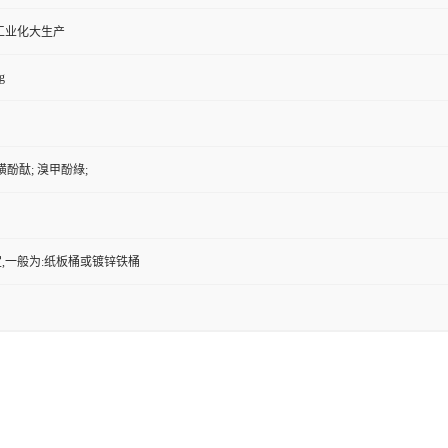
工业化大生产
g
間甲磺酚酞; 溴甲酚綠;
,一般为:纸板桶或镀锌铁桶