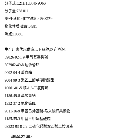
分子式:C21H15Br4NaO6S
分子量:738.011
类别:其他>化学试剂>卤化物>
物化性质:密度:0.981
沸点:100oC
生产厂家优惠供应以下品种,欢迎咨询:
39026-92-1 9-甲氧基喜树碱
302962-49-8 达沙替尼
9002-04-4 凝血酶
9004-99-3 聚乙二醇单硬脂酸酯
10061-01-5 顺-1,3-二氯丙烯
1186-49-8 草酸氢钠
1332-37-2 氧化铁红
9011-16-9 甲基乙烯基醚-马来酸酐共聚物
1185-55-3 甲基三甲氧基硅烷
68223-93-8 2,2-二硫化羟酸双乙酸二铵溶液
相关产品：