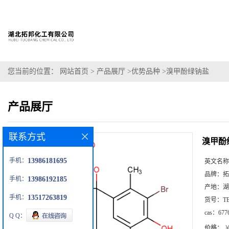
您当前的位置：
网站首页
>
产品展厅
>
优势品种
>
溴甲酚绿钠盐
产品展厅
联系方式
溴甲酚
手机：
13986181695
英文名称
品牌：
拓
手机：
13986192185
产地：
湖
手机：
13517263819
货号：
T
cas：
677
Q Q：
价格：
￥