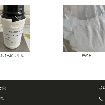
3-环己烯-1-甲醇
光卤石
分类
联
产品