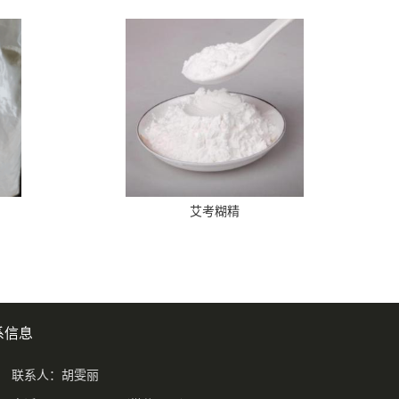
艾考糊精
系信息
联系人：胡雯丽