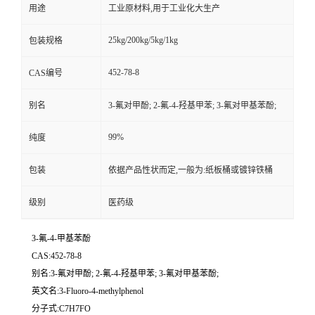
用途
工业原材料,用于工业化大生产
25kg/200kg/5kg/1kg
包装规格
452-78-8
CAS编号
别名
3-氟对甲酚; 2-氟-4-羟基甲苯; 3-氟对甲基苯酚;
99%
纯度
包装
依据产品性状而定,一般为:纸板桶或镀锌铁桶
级别
医药级
3-氟-4-甲基苯酚
CAS:452-78-8
别名:3-氟对甲酚; 2-氟-4-羟基甲苯; 3-氟对甲基苯酚;
英文名:3-Fluoro-4-methylphenol
分子式:C7H7FO