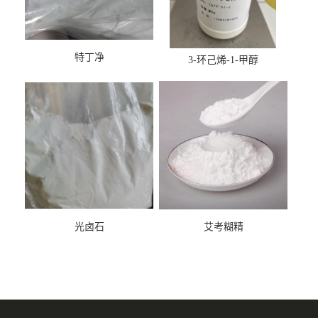
特丁净
3-环己烯-1-甲醇
光卤石
艾考糊精