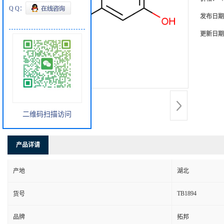
Q Q：
发布日期
更新日期
二维码扫描访问
产品详请
产地
湖北
TB1894
货号
品牌
拓邦