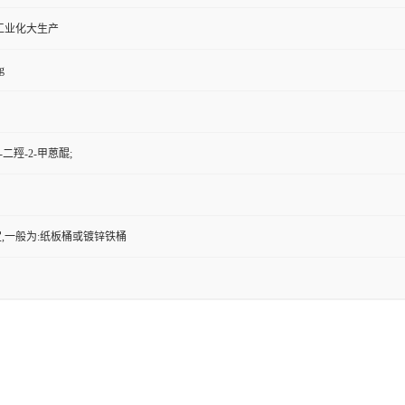
工业化大生产
g
-二羥-2-甲蒽醌;
,一般为:纸板桶或镀锌铁桶