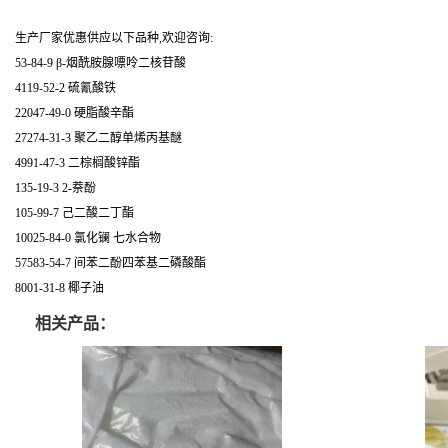
生产厂家优惠供应以下品种,欢迎咨询:
53-84-9 β-烟酰胺腺嘌呤二核苷酸
4119-52-2 硫氰酸铁
22047-49-0 硬脂酸辛酯
27274-31-3 聚乙二醇单烯丙基醚
4991-47-3 二棕榈酸锌酯
135-19-3 2-萘酚
105-99-7 己二酸二丁酯
10025-84-0 氯化镧 七水合物
57583-54-7 间苯二酚四苯基二磷酸酯
8001-31-8 椰子油
相关产品：