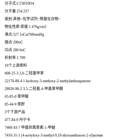
分子式:C15H10O4
分子量:254.237
类别:其他>化学试剂>羰基化合物>
物化性质:密度:1.476g/cm3
沸点:527.1oCat760mmHg
熔点:290oC
闪点:286.6oC
折射率:1.709
16个上游原料
608-25-3 2,6-二羟基甲苯
22170-89-4 1-hydroxy-3-methoxy-2-methylanthraquinone
28026-96-2 3,5-二羟基-4-甲基苯甲酸
65-85-0 苯甲酸
85-44-9 苯酐
3个下游产品
477-84-9 丹宁卡
7460-43-7 甲基异茜草素-1-甲醚
7416-31-1 (4-acetyloxy-3-methyl-9,10-dioxoanthracen-2-yl)acetate