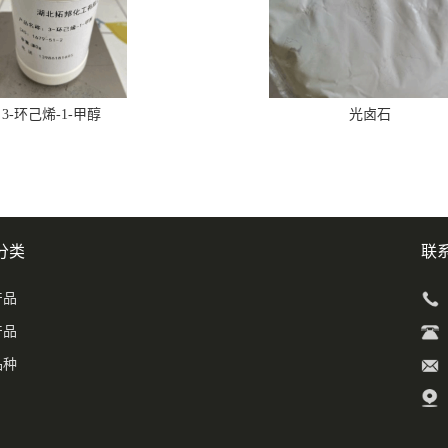
3-环己烯-1-甲醇
光卤石
分类
联
产品
产品
品种