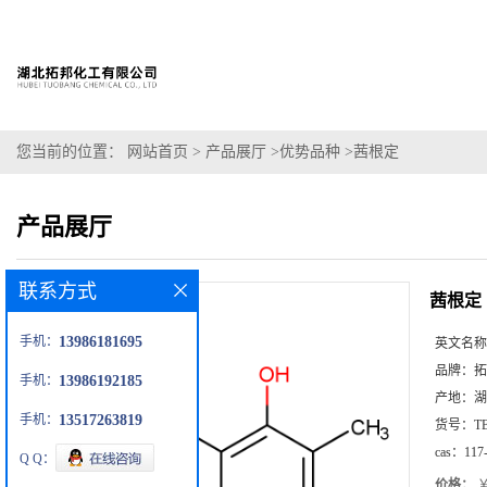
您当前的位置：
网站首页
>
产品展厅
>
优势品种
>
茜根定
产品展厅
联系方式
茜根定
手机：
13986181695
英文名称
品牌：
拓
手机：
13986192185
产地：
湖
手机：
13517263819
货号：
T
cas：
117
Q Q：
价格：
￥