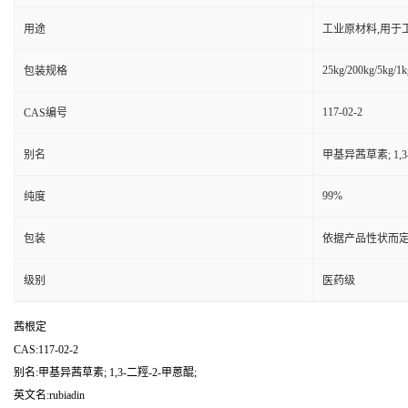
用途
工业原材料,用于
25kg/200kg/5kg/1k
包装规格
117-02-2
CAS编号
别名
甲基异茜草素; 1,3
99%
纯度
包装
依据产品性状而定
级别
医药级
茜根定
CAS:117-02-2
别名:甲基异茜草素; 1,3-二羥-2-甲蒽醌;
英文名:rubiadin