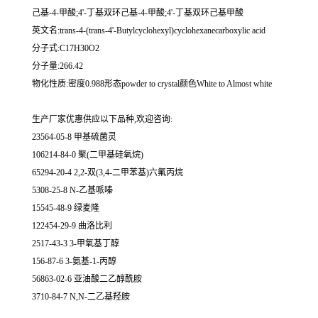
己基-4-甲酸;4'-丁基双环己基-4-甲酸;4'-丁基双环己基甲酸
英文名:trans-4-(trans-4'-Butylcyclohexyl)cyclohexanecarboxylic acid
分子式:C17H30O2
分子量:266.42
物化性质:密度0.988形态powder to crystal颜色White to Almost white
生产厂家优惠供应以下品种,欢迎咨询:
23564-05-8 甲基硫菌灵
106214-84-0 聚(二甲基硅氧烷)
65294-20-4 2,2-双(3,4-二甲苯基)六氟丙烷
5308-25-8 N-乙基哌嗪
15545-48-9 绿麦隆
122454-29-9 曲洛比利
2517-43-3 3-甲氧基丁醇
156-87-6 3-氨基-1-丙醇
56863-02-6 亚油酸二乙醇酰胺
3710-84-7 N,N-二乙基羟胺