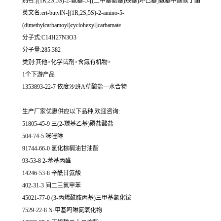
别名:[(1R,2S,5S)-2-氨基-5-[(二甲基氨基)羰基]环己基]氨基甲酸叔丁酯
英文名:ert-butylN-[(1R,2S,5S)-2-amino-5-
(dimethylcarbamoyl)cyclohexyl]carbamate
分子式:C14H27N3O3
分子量:285.382
类别:其他>化学试剂>含氮有机物>
1个下游产品
1353893-22-7 依度沙班A草酸盐一水合物
生产厂家优惠供应以下品种,欢迎咨询:
51805-45-9 三(2-羰基乙基)磷盐酸盐
504-74-5 咪唑啉
91744-66-0 氢化棕榈油甘油酯
93-53-8 2-苯基丙醛
14246-53-8 辛酰甘氨酸
402-31-3 间二三氟甲苯
45021-77-0 (3-丙烯酰胺丙基)三甲基氯化铵
7529-22-8 N-甲基吗啉氮氧化物