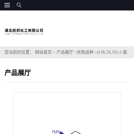
您当前的位置：
网站首页
>
产品展厅
>
优势品种
>
[(1R,2S,5S)-2-氨
基-5-[(二甲基氨基)羰基]环己基]氨基甲酸叔丁酯
产品展厅