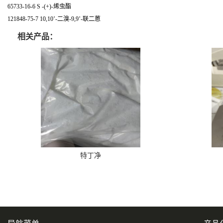
65733-16-6 S -(+)-烯虫酯
121848-75-7 10,10’-二溴-9,9’-联二蒽
相关产品：
特丁净