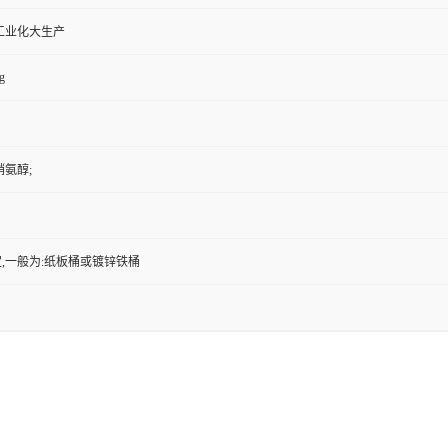
工业化大生产
g
鞘氨醇;
,一般为:纸板桶或镀锌铁桶