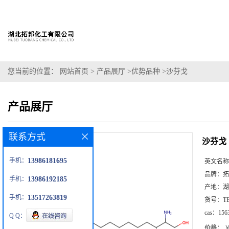
您当前的位置：
网站首页
>
产品展厅
>
优势品种
>
沙芬戈
产品展厅
联系方式
沙芬戈
手机：
13986181695
英文名称
品牌：
拓
手机：
13986192185
产地：
湖
手机：
13517263819
货号：
T
cas：
156
Q Q：
价格：
￥