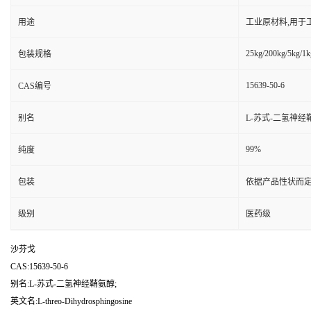
用途
工业原材料,用于
25kg/200kg/5kg/1k
包装规格
15639-50-6
CAS编号
别名
L-苏式-二氢神经
99%
纯度
包装
依据产品性状而定
级别
医药级
沙芬戈
CAS:15639-50-6
别名:L-苏式-二氢神经鞘氨醇;
英文名:L-threo-Dihydrosphingosine