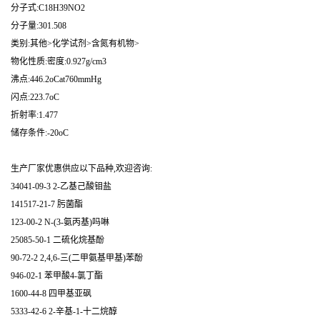
分子式:C18H39NO2
分子量:301.508
类别:其他>化学试剂>含氮有机物>
物化性质:密度:0.927g/cm3
沸点:446.2oCat760mmHg
闪点:223.7oC
折射率:1.477
储存条件:-20oC
生产厂家优惠供应以下品种,欢迎咨询:
34041-09-3 2-乙基己酸钼盐
141517-21-7 肟菌酯
123-00-2 N-(3-氨丙基)吗啉
25085-50-1 二硫化烷基酚
90-72-2 2,4,6-三(二甲氨基甲基)苯酚
946-02-1 苯甲酸4-氯丁酯
1600-44-8 四甲基亚砜
5333-42-6 2-辛基-1-十二烷醇