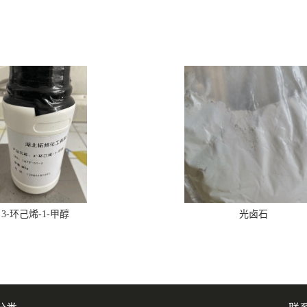
3-环己烯-1-甲醇
光卤石