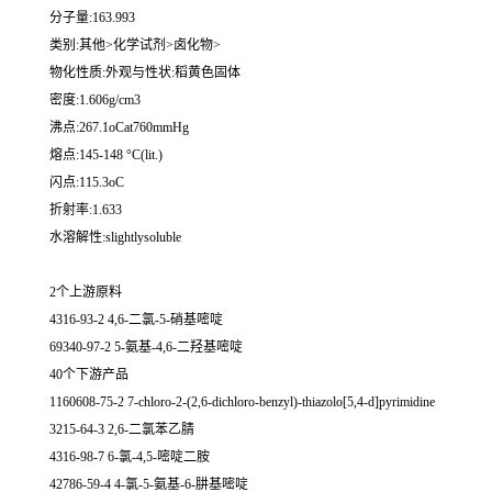
分子量:163.993
类别:其他>化学试剂>卤化物>
物化性质:外观与性状:稻黄色固体
密度:1.606g/cm3
沸点:267.1oCat760mmHg
熔点:145-148 °C(lit.)
闪点:115.3oC
折射率:1.633
水溶解性:slightlysoluble
2个上游原料
4316-93-2 4,6-二氯-5-硝基嘧啶
69340-97-2 5-氨基-4,6-二羟基嘧啶
40个下游产品
1160608-75-2 7-chloro-2-(2,6-dichloro-benzyl)-thiazolo[5,4-d]pyrimidine
3215-64-3 2,6-二氯苯乙腈
4316-98-7 6-氯-4,5-嘧啶二胺
42786-59-4 4-氯-5-氨基-6-肼基嘧啶