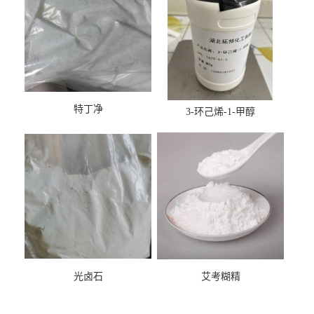
特丁净
3-环己烯-1-甲醇
光卤石
艾考糊精