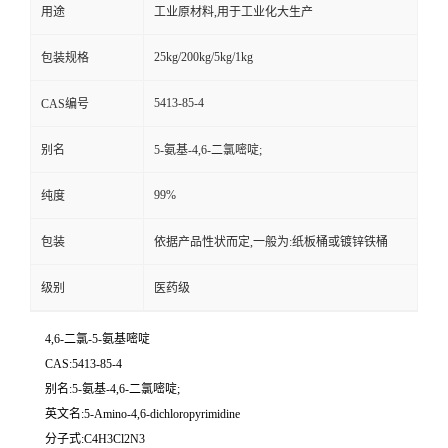
用途
工业原材料,用于工业化大生产
25kg/200kg/5kg/1kg
包装规格
5413-85-4
CAS编号
别名
5-氨基-4,6-二氯嘧啶;
99%
纯度
包装
依据产品性状而定,一般为:纸板桶或镀锌铁桶
级别
医药级
4,6-二氯-5-氨基嘧啶
CAS:5413-85-4
别名:5-氨基-4,6-二氯嘧啶;
英文名:5-Amino-4,6-dichloropyrimidine
分子式:C4H3Cl2N3