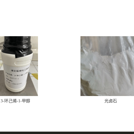
3-环己烯-1-甲醇
光卤石