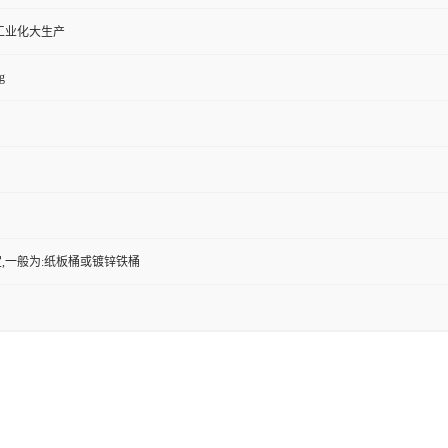
工业化大生产
g
,一般为:纸板桶或镀锌铁桶