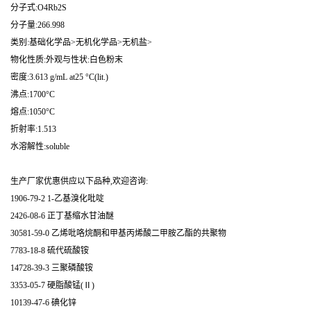
分子式:O4Rb2S
分子量:266.998
类别:基础化学品>无机化学品>无机盐>
物化性质:外观与性状:白色粉末
密度:3.613 g/mL at25 °C(lit.)
沸点:1700°C
熔点:1050°C
折射率:1.513
水溶解性:soluble
生产厂家优惠供应以下品种,欢迎咨询:
1906-79-2 1-乙基溴化吡啶
2426-08-6 正丁基缩水甘油醚
30581-59-0 乙烯吡咯烷酮和甲基丙烯酸二甲胺乙酯的共聚物
7783-18-8 硫代硫酸铵
14728-39-3 三聚磷酸铵
3353-05-7 硬脂酸锰(Ⅱ)
10139-47-6 碘化锌