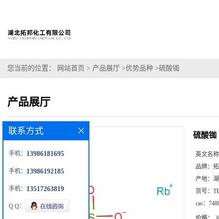
您当前的位置：
网站首页
>
产品展厅
>
优势品种
>
硫酸铷
产品展厅
联系方式
硫酸铷
手机：
13986181695
英文名称
品牌：
拓
手机：
13986192185
产地：
湖
手机：
13517263819
货号：
T
cas：
748
Q Q：
价格：
￥