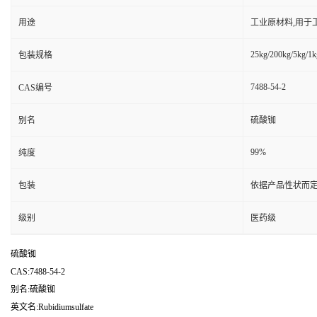
用途
工业原材料,用于
25kg/200kg/5kg/1k
包装规格
7488-54-2
CAS编号
别名
硫酸铷
99%
纯度
包装
依据产品性状而定
级别
医药级
硫酸铷
CAS:7488-54-2
别名:硫酸铷
英文名:Rubidiumsulfate