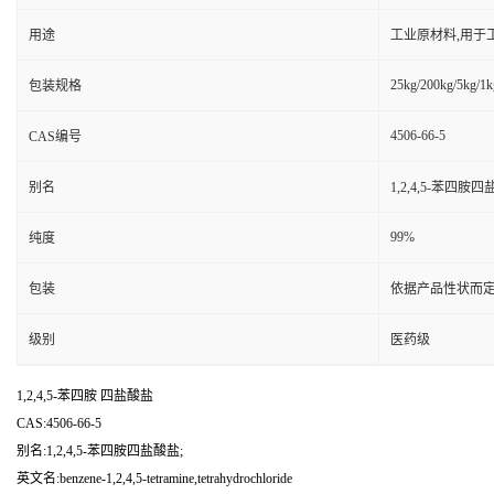
用途
工业原材料,用于
25kg/200kg/5kg/1k
包装规格
4506-66-5
CAS编号
别名
1,2,4,5-苯四胺四
99%
纯度
包装
依据产品性状而定
级别
医药级
1,2,4,5-苯四胺 四盐酸盐
CAS:4506-66-5
别名:1,2,4,5-苯四胺四盐酸盐;
英文名:benzene-1,2,4,5-tetramine,tetrahydrochloride