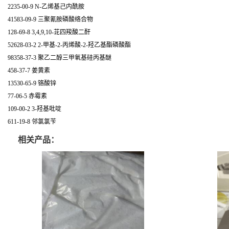
2235-00-9 N-乙烯基己内酰胺
41583-09-9 三聚氰胺磷酸络合物
128-69-8 3,4,9,10-苝四羧酸二酐
52628-03-2 2-甲基-2-丙烯酸-2-羟乙基酯磷酸酯
98358-37-3 聚乙二醇三甲氧基硅丙基醚
458-37-7 姜黄素
13530-65-9 铬酸锌
77-06-5 赤霉素
109-00-2 3-羟基吡啶
611-19-8 邻氯氯苄
相关产品：