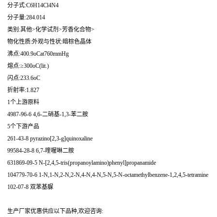
分子式:C6H14Cl4N4
分子量:284.014
类别:其他>化学试剂>芳香化合物>
物化性质:外观与性状:暗棕色晶体
沸点:400.9oCat760mmHg
熔点:≥300oC(lit.)
闪点:233.6oC
折射率:1.827
1个上游原料
4987-96-6 4,6-二硝基-1,3-苯二胺
5个下游产品
261-43-8 pyrazino[2,3-g]quinoxaline
99584-28-8 6,7-喹喔啉二胺
631869-09-5 N-[2,4,5-tris(propanoylamino)phenyl]propanamide
104779-70-6 1-N,1-N,2-N,2-N,4-N,4-N,5-N,5-N-octamethylbenzene-1,2,4,5-tetramine
102-07-8 双苯基脲
生产厂家优惠供应以下品种,欢迎咨询: