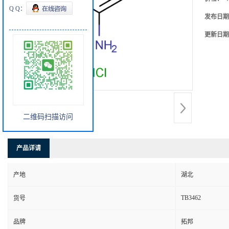
Q Q：
发布日期
更新日期
二维码扫描访问
产品详请
产地
湖北
TB3462
货号
品牌
拓邦