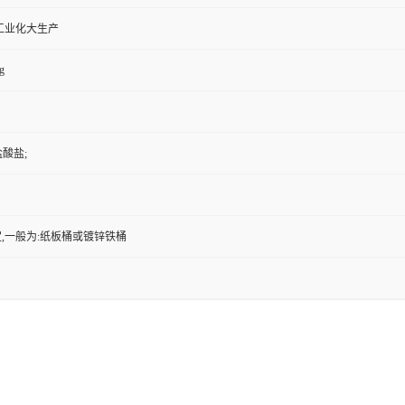
工业化大生产
g
盐酸盐;
,一般为:纸板桶或镀锌铁桶