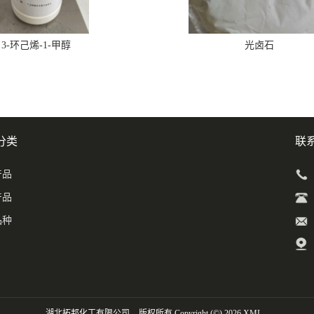
3-环己烯-1-甲醇
光卤石
分类
联
产品
产品
品种
湖北拓邦化工有限公司
版权所有 Copyright (©) 2026
XML