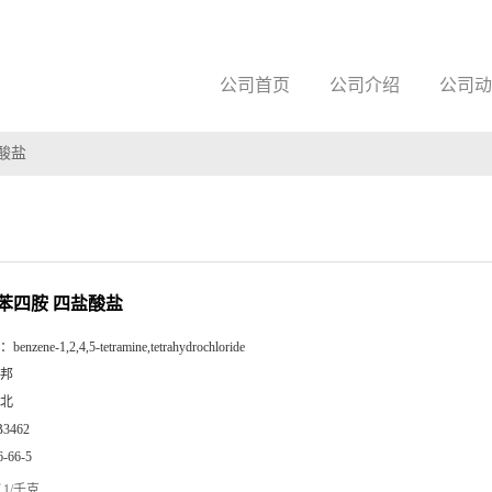
公司首页
公司介绍
公司动
盐酸盐
,5-苯四胺 四盐酸盐
：
benzene-1,2,4,5-tetramine,tetrahydrochloride
邦
北
B3462
6-66-5
1/千克