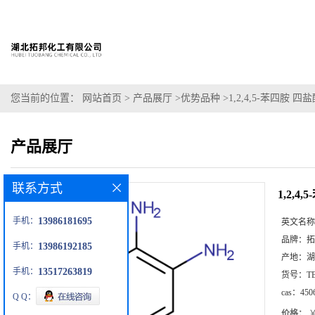
您当前的位置：
网站首页
>
产品展厅
>
优势品种
>
1,2,4,5-苯四胺 四
产品展厅
联系方式
1,2,4
手机：
13986181695
英文名称
品牌：
拓
手机：
13986192185
产地：
湖
手机：
13517263819
货号：
T
cas：
450
Q Q：
价格：
￥