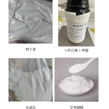
特丁净
3-环己烯-1-甲醇
光卤石
艾考糊精