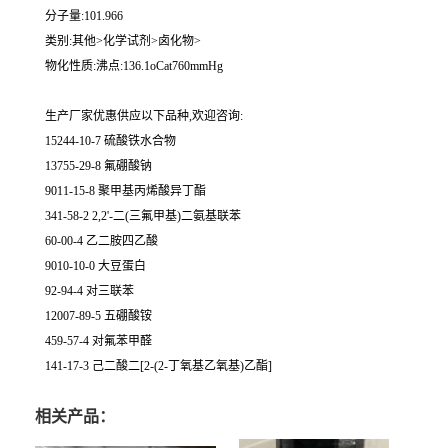
分子量:101.966
类别:其他>化学试剂>卤化物>
物化性质:沸点:136.1oCat760mmHg
生产厂家优惠供应以下品种,欢迎咨询:
15244-10-7 硫酸铁水合物
13755-29-8 氟硼酸钠
9011-15-8 聚甲基丙烯酸异丁酯
341-58-2 2,2'-二(三氟甲基)二氨基联苯
60-00-4 乙二胺四乙酸
9010-10-0 大豆蛋白
92-94-4 对三联苯
12007-89-5 五硼酸铵
459-57-4 对氟苯甲醛
141-17-3 己二酸二[2-(2-丁氧基乙氧基)乙酯]
相关产品：