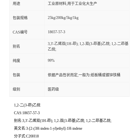
用途
工业原材料,用于工业化大生产
25kg/200kg/5kg/1kg
包装规格
18657-57-3
CAS编号
3,3'-乙烯双(1H-茚); 1,2-双(3-茚基)乙烷; 1,2-二茚基
别名
乙烷;
99%
纯度
包装
依据产品性状而定,一般为:纸板桶或镀锌铁桶
级别
医药级
1,2-二(3-茚)乙烷
CAS:18657-57-3
别名:3,3'-乙烯双(1H-茚); 1,2-双(3-茚基)乙烷; 1,2-二茚基乙烷;
英文名:3-[2-(3H-inden-1-yl)ethyl]-1H-indene
分子式:C20H18