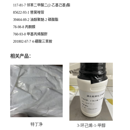
117-81-7 邻苯二甲酸二(2-乙基己基)酯
85622-93-1 替莫唑铵
39464-69-2 油醇聚醚-2 磷酸酯
78-98-8 丙酮醛
760-93-0 甲基丙烯酸酐
201802-67-7 4-硼酸三苯胺
相关产品：
特丁净
3-环己烯-1-甲醇