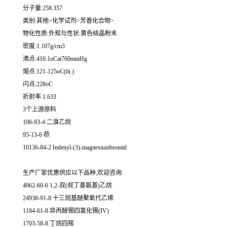
分子量:258.357
类别:其他>化学试剂>芳香化合物>
物化性质:外观与性状:黄色结晶粉末
密度:1.107g/cm3
沸点:416.1oCat760mmHg
熔点:121-125oC(lit.)
闪点:228oC
折射率:1.633
3个上游原料
106-93-4 二溴乙烷
95-13-6 茚
10136-84-2 Indenyl-(3)-magnesiumbromid
生产厂家优惠供应以下品种,欢迎咨询:
4062-60-6 1,2-双(叔丁基氨基)乙烷
24938-91-8 十三烷基醚聚氧代乙烯
1184-61-8 异丙醇锡四氯化锡(IV)
1703-58-8 丁烷四羧