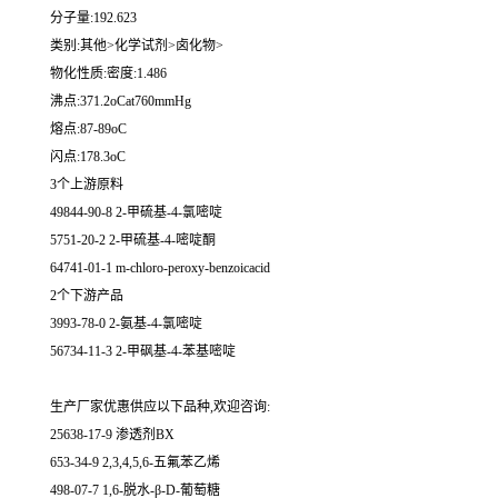
分子量:192.623
类别:其他>化学试剂>卤化物>
物化性质:密度:1.486
沸点:371.2oCat760mmHg
熔点:87-89oC
闪点:178.3oC
3个上游原料
49844-90-8 2-甲硫基-4-氯嘧啶
5751-20-2 2-甲硫基-4-嘧啶酮
64741-01-1 m-chloro-peroxy-benzoicacid
2个下游产品
3993-78-0 2-氨基-4-氯嘧啶
56734-11-3 2-甲砜基-4-苯基嘧啶
生产厂家优惠供应以下品种,欢迎咨询:
25638-17-9 渗透剂BX
653-34-9 2,3,4,5,6-五氟苯乙烯
498-07-7 1,6-脱水-β-D-葡萄糖