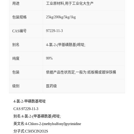
用途
工业原材料,用于工业化大生产
25kg/200kg/5kg/1kg
包装规格
97229-11-3
CAS编号
别名
4-氯-2-(甲基磺酰基)嘧啶;
99%
纯度
包装
依据产品性状而定,一般为:纸板桶或镀锌铁桶
级别
医药级
4-氯-2-甲磺酰基嘧啶
CAS:97229-11-3
别名:4-氯-2-(甲基磺酰基)嘧啶;
英文名:4-Chloro-2-(methylsulfonyl)pyrimidine
分子式:C5H5ClN2O2S