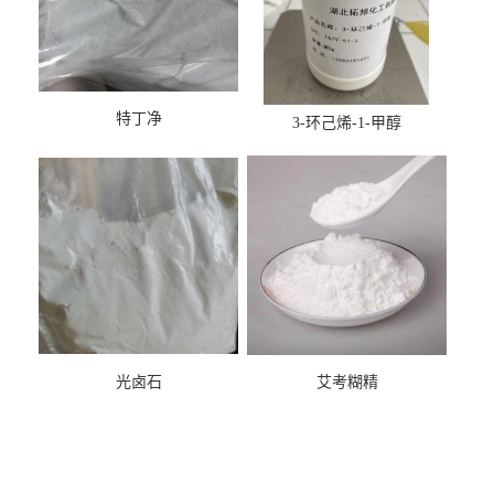
特丁净
3-环己烯-1-甲醇
光卤石
艾考糊精