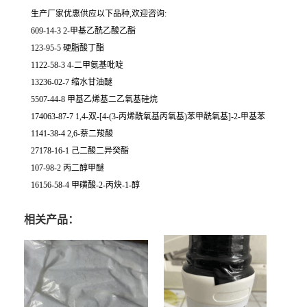
生产厂家优惠供应以下品种,欢迎咨询:
609-14-3 2-甲基乙酰乙酸乙酯
123-95-5 硬脂酸丁酯
1122-58-3 4-二甲氨基吡啶
13236-02-7 缩水甘油醚
5507-44-8 甲基乙烯基二乙氧基硅烷
174063-87-7 1,4-双-[4-(3-丙烯酰氧基丙氧基)苯甲酰氧基]-2-甲基苯
1141-38-4 2,6-萘二羧酸
27178-16-1 己二酸二异癸酯
107-98-2 丙二醇甲醚
16156-58-4 甲磺酸-2-丙炔-1-醇
相关产品：