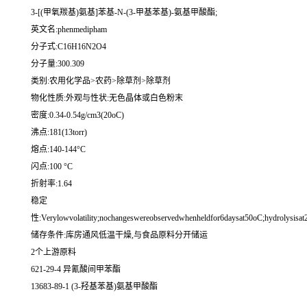
3-[(甲氧羰基)氨基]苯基-N-(3-甲基苯基)-氨基甲酸酯;
英文名:phenmedipham
分子式:C16H16N2O4
分子量:300.309
类别:农用化学品>农药>除草剂>除草剂
物化性质:外观与性状:无色晶体或白色粉末
密度:0.34-0.54g/cm3(20oC)
沸点:181(13torr)
熔点:140-144°C
闪点:100 °C
折射率:1.64
稳定
性:Verylowvolatility;nochangeswereobservedwhenheldfor6daysat50oC;hydrolysisat2
储存条件:库房通风低温干燥,与食品原料分开储运
2个上游原料
621-29-4 异氰酸间甲苯酯
13683-89-1 (3-羟基苯基)氨基甲酸酯