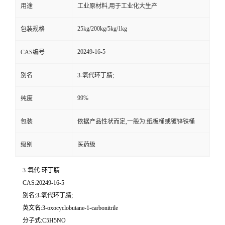
用途
工业原材料,用于工业化大生产
25kg/200kg/5kg/1kg
包装规格
20249-16-5
CAS编号
别名
3-氧代环丁腈;
99%
纯度
包装
依据产品性状而定,一般为:纸板桶或镀锌铁桶
级别
医药级
3-氧代-环丁腈
CAS:20249-16-5
别名:3-氧代环丁腈;
英文名:3-oxocyclobutane-1-carbonitrile
分子式:C5H5NO