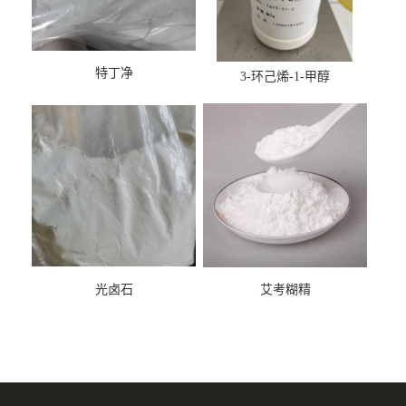
特丁净
3-环己烯-1-甲醇
光卤石
艾考糊精