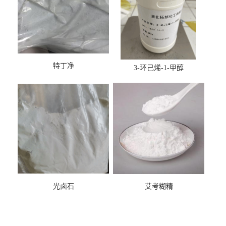
特丁净
3-环己烯-1-甲醇
光卤石
艾考糊精