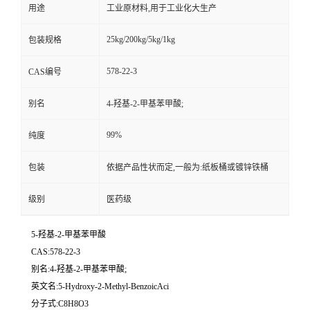
用途
工业原材料,用于工业化大生产
25kg/200kg/5kg/1kg
包装规格
578-22-3
CAS编号
别名
4-羟基-2-甲基苯甲酸;
99%
纯度
包装
依据产品性状而定,一般为:纸板桶或镀锌铁桶
级别
医药级
5-羟基-2-甲基苯甲酸
CAS:578-22-3
别名:4-羟基-2-甲基苯甲酸;
英文名:5-Hydroxy-2-Methyl-BenzoicAci
分子式:C8H8O3