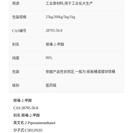
用途
工业原材料,用于工业化大生产
25kg/200kg/5kg/1kg
包装规格
28795-50-8
CAS编号
别名
哌嗪-2-甲醇
99%
纯度
包装
依据产品性状而定,一般为:纸板桶或镀锌铁桶
级别
医药级
哌嗪-2-甲醇
CAS:28795-50-8
别名:哌嗪-2-甲醇
英文名:2-Piperazinemethanol
分子式:C5H12N2O