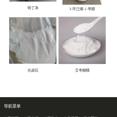
特丁净
3-环己烯-1-甲醇
光卤石
艾考糊精
导航菜单