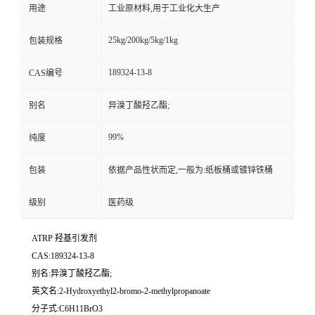
用途
工业原材料,用于工业化大生产
25kg/200kg/5kg/1kg
包装规格
189324-13-8
CAS编号
别名
异溴丁酸羟乙酯;
99%
纯度
包装
依据产品性状而定,一般为:纸板桶或镀锌铁桶
级别
医药级
ATRP 羟基引发剂
CAS:189324-13-8
别名:异溴丁酸羟乙酯;
英文名:2-Hydroxyethyl2-bromo-2-methylpropanoate
分子式:C6H11BrO3