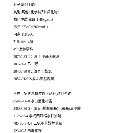
分子量:211.054
类别:其他>化学试剂>卤化物>
物化性质:密度:1.488g/cm3
沸点:273oCat760mmHg
闪点:118.9oC
折射率:1.488
4个上游原料
20769-85-1 2-溴-2-甲基丙酰溴
107-21-1 乙二醇
20469-89-0 2-溴异丁酰氯
2052-01-9 2-溴-2-甲基丙酸
生产厂家优惠供应以下品种,欢迎咨询:
65997-06-0 水白氢化松香
83883-26-5 4-(6-(丙烯酰氧基)己氧基)苯甲酸
3126-63-4 季戊四醇缩水甘油醚
785-30-8 4,4'-二氨基苯酰替苯胺
123-03-5 西吡氯铵