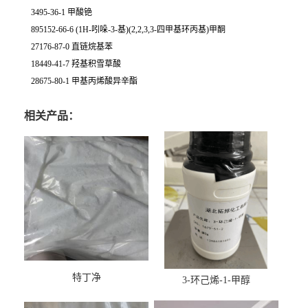
3495-36-1 甲酸铯
895152-66-6 (1H-吲哚-3-基)(2,2,3,3-四甲基环丙基)甲酮
27176-87-0 直链烷基苯
18449-41-7 羟基积雪草酸
28675-80-1 甲基丙烯酸异辛酯
相关产品：
特丁净
3-环己烯-1-甲醇