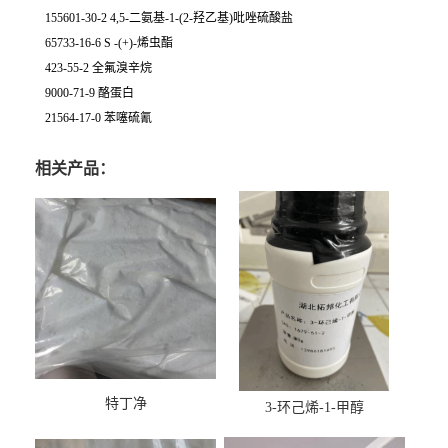
155601-30-2 4,5-二氨基-1-(2-羟乙基)吡唑硫酸盐
65733-16-6 S -(+)-烯虫酯
423-55-2 全氟溴辛烷
9000-71-9 酪蛋白
21564-17-0 苯噻硫氰
相关产品：
特丁净
3-环己烯-1-甲醇