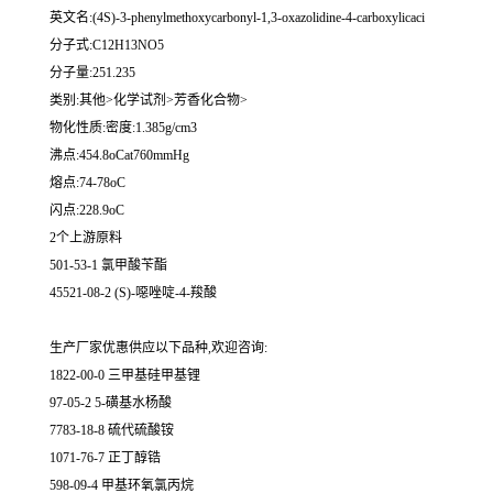
英文名:(4S)-3-phenylmethoxycarbonyl-1,3-oxazolidine-4-carboxylicaci
分子式:C12H13NO5
分子量:251.235
类别:其他>化学试剂>芳香化合物>
物化性质:密度:1.385g/cm3
沸点:454.8oCat760mmHg
熔点:74-78oC
闪点:228.9oC
2个上游原料
501-53-1 氯甲酸苄酯
45521-08-2 (S)-噁唑啶-4-羧酸
生产厂家优惠供应以下品种,欢迎咨询:
1822-00-0 三甲基硅甲基锂
97-05-2 5-磺基水杨酸
7783-18-8 硫代硫酸铵
1071-76-7 正丁醇锆
598-09-4 甲基环氧氯丙烷