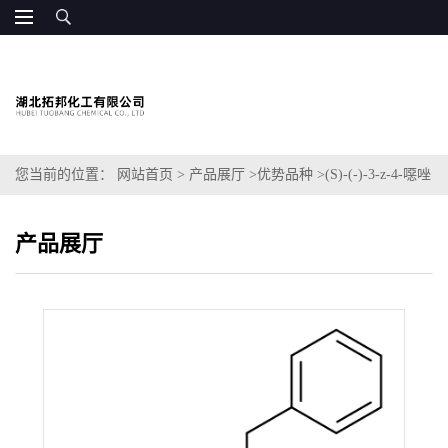
您当前的位置：
网站首页
>
产品展厅
>
优势品种
>
(S)-(-)-3-z-4-噁唑
啉羧酸
产品展厅