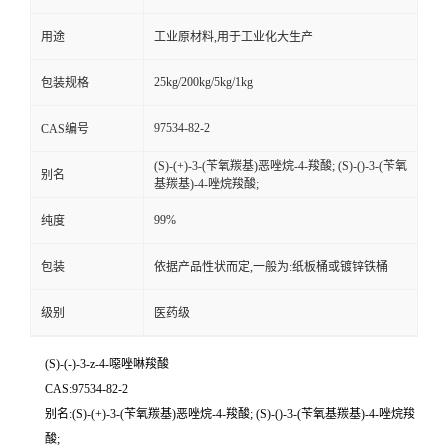
用途
工业原材料,用于工业化大生产
25kg/200kg/5kg/1kg
包装规格
97534-82-2
CAS编号
(S)-(+)-3-(苄氧羰基)恶唑烷-4-羧酸; (S)-()-3-(苄氧
别名
基羰基)-4-唑烷羧酸;
99%
纯度
包装
依据产品性状而定,一般为:纸板桶或镀锌铁桶
级别
医药级
(S)-(-)-3-z-4-噁唑啉羧酸
CAS:97534-82-2
别名:(S)-(+)-3-(苄氧羰基)恶唑烷-4-羧酸; (S)-()-3-(苄氧基羰基)-4-唑烷羧
酸;