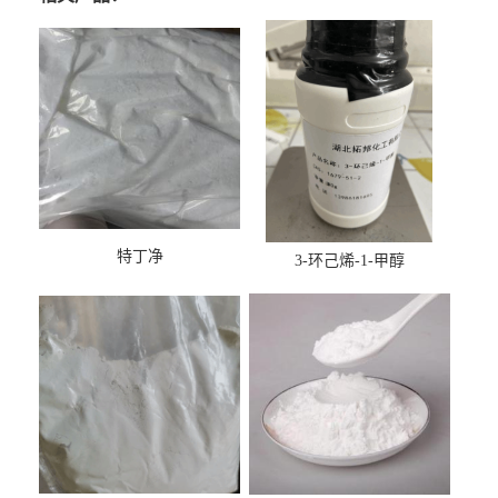
特丁净
3-环己烯-1-甲醇