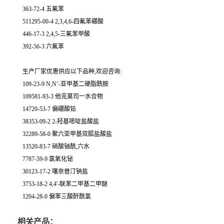
363-72-4 五氟苯
511295-00-4 2,3,4,6-四氟苯硼酸
446-17-3 2,4,5-三氟苯甲酸
392-56-3 六氟苯
生产厂家优惠供应以下品种,欢迎咨询:
109-23-9 N,N’-亚甲基二硬脂酰胺
109581-93-3 他克莫司一水合物
14720-53-7 偏硼酸铅
38353-09-2 2-羟基嘧啶盐酸盐
32289-58-0 聚六亚甲基双胍盐酸盐
13520-83-7 硝酸铀酰,六水
7787-59-9 氯氧化铋
30123-17-2 噻奈普汀钠盐
3753-18-2 4,4'-联苯二甲基二甲醚
1204-28-0 偏苯三酸酐酰氯
相关产品：