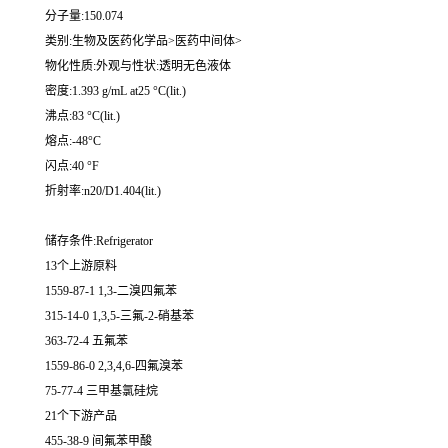
分子量:150.074
类别:生物及医药化学品>医药中间体>
物化性质:外观与性状:透明无色液体
密度:1.393 g/mL at25 °C(lit.)
沸点:83 °C(lit.)
熔点:-48°C
闪点:40 °F
折射率:n20/D1.404(lit.)
储存条件:Refrigerator
13个上游原料
1559-87-1 1,3-二溴四氟苯
315-14-0 1,3,5-三氟-2-硝基苯
363-72-4 五氟苯
1559-86-0 2,3,4,6-四氟溴苯
75-77-4 三甲基氯硅烷
21个下游产品
455-38-9 间氟苯甲酸