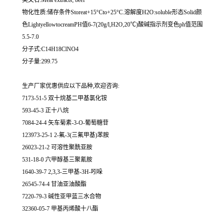
英文名:Meat extracts, beef
物化性质:储存条件Storeat+15°Cto+25°C.溶解度H2O:soluble形态Solid颜
色LightyellowtocreamPH值6-7(20g/l,H2O,20℃)酸碱指示剂变色ph值范围
5.5-7.0
分子式:C14H18ClNO4
分子量:299.75
生产厂家优惠供应以下品种,欢迎咨询:
7173-51-5 双十烷基二甲基氯化铵
593-45-3 正十八烷
7084-24-4 矢车菊素-3-O-葡萄糖苷
123973-25-1 2-氟-3(三氟甲基)苯胺
26023-21-2 可溶性聚酰亚胺
531-18-0 六甲醇基三聚氰胺
1640-39-7 2,3,3-三甲基-3H-吲哚
26545-74-4 甘油亚油酸酯
7220-79-3 碱性亚甲蓝三水合物
32360-05-7 甲基丙烯酸十八酯