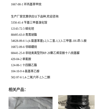
1667-00-1 环丙基苯甲烷
生产厂家优惠供应以下品种,欢迎咨询:
5350-41-4 苄基三甲基溴化铵
12143-72-5 硫化钽
88495-63-0 青蒿琥酯
54628-89-6 1-(4-氨基苯基)-2,3-二氢-1,3,3-三甲基-1H-茚-5-胺
16872-09-6 邻碳硼烷
68441-25-8 非硅类离型剂RP-20聚乙烯亚胺十八烷基脲
420-04-2 单氰胺
124-06-1 十四酸乙酯
104-10-9 4-氨基苯乙醇
502-97-6 1,4-二氧六环-2,5-二酮
相关产品：