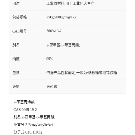
用途
工业原材料,用于工业化大生产
25kg/200kg/5kg/1kg
包装规格
5669-19-2
CAS编号
别名
2-亚甲基-3-苯基丙酸;
99%
纯度
包装
依据产品性状而定,一般为:纸板桶或镀锌铁桶
级别
医药级
2-苄基丙烯酸
CAS:5669-19-2
别名:2-亚甲基-3-苯基丙酸;
英文名:2-BenzylacrylicAci
分子式:C10H10O2