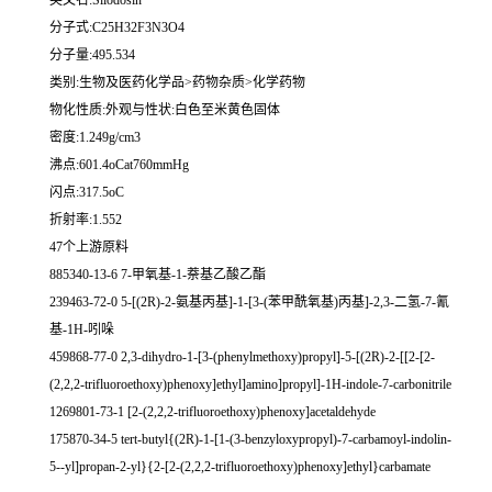
英文名:Silodosin
分子式:C25H32F3N3O4
分子量:495.534
类别:生物及医药化学品>药物杂质>化学药物
物化性质:外观与性状:白色至米黄色固体
密度:1.249g/cm3
沸点:601.4oCat760mmHg
闪点:317.5oC
折射率:1.552
47个上游原料
885340-13-6 7-甲氧基-1-萘基乙酸乙酯
239463-72-0 5-[(2R)-2-氨基丙基]-1-[3-(苯甲酰氧基)丙基]-2,3-二氢-7-氰
基-1H-吲哚
459868-77-0 2,3-dihydro-1-[3-(phenylmethoxy)propyl]-5-[(2R)-2-[[2-[2-
(2,2,2-trifluoroethoxy)phenoxy]ethyl]amino]propyl]-1H-indole-7-carbonitrile
1269801-73-1 [2-(2,2,2-trifluoroethoxy)phenoxy]acetaldehyde
175870-34-5 tert-butyl{(2R)-1-[1-(3-benzyloxypropyl)-7-carbamoyl-indolin-
5--yl]propan-2-yl}{2-[2-(2,2,2-trifluoroethoxy)phenoxy]ethyl}carbamate