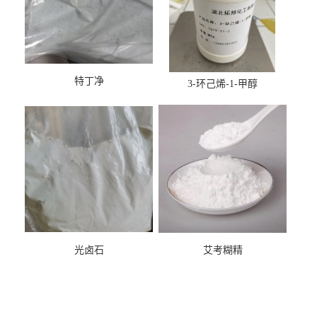
特丁净
3-环己烯-1-甲醇
光卤石
艾考糊精