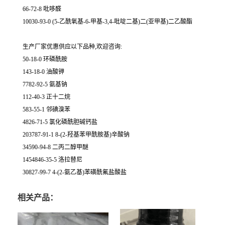
66-72-8 吡哆醛
10030-93-0 (5-乙酰氧基-6-甲基-3,4-吡啶二基)二(亚甲基)二乙酸酯
生产厂家优惠供应以下品种,欢迎咨询:
50-18-0 环磷酰胺
143-18-0 油酸钾
7782-92-5 氨基钠
112-40-3 正十二烷
583-55-1 邻碘溴苯
4826-71-5 氯化磷酰胆碱钙盐
203787-91-1 8-(2-羟基苯甲酰胺基)辛酸钠
34590-94-8 二丙二醇甲醚
1454846-35-5 洛拉替尼
30827-99-7 4-(2-氨乙基)苯磺酰氟盐酸盐
相关产品：