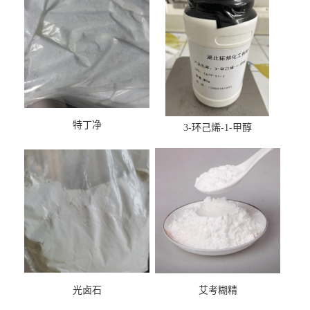
特丁净
3-环己烯-1-甲醇
光卤石
艾考糊精