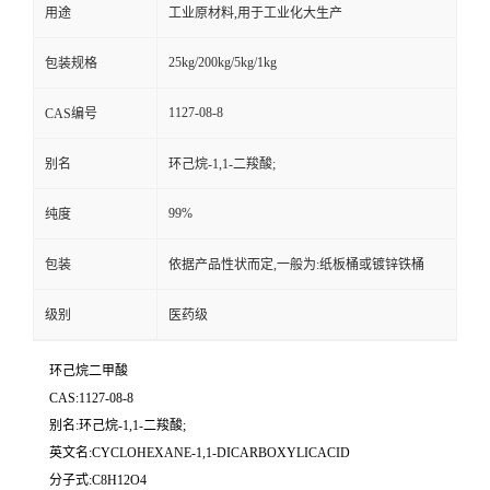
用途
工业原材料,用于工业化大生产
25kg/200kg/5kg/1kg
包装规格
1127-08-8
CAS编号
别名
环己烷-1,1-二羧酸;
99%
纯度
包装
依据产品性状而定,一般为:纸板桶或镀锌铁桶
级别
医药级
环己烷二甲酸
CAS:1127-08-8
别名:环己烷-1,1-二羧酸;
英文名:CYCLOHEXANE-1,1-DICARBOXYLICACID
分子式:C8H12O4