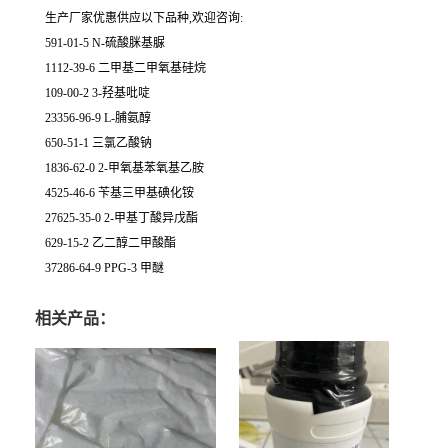
生产厂家优惠供应以下品种,欢迎咨询:
591-01-5 N-硫酸脒基脲
1112-39-6 二甲基二甲氧基硅烷
109-00-2 3-羟基吡啶
23356-96-9 L-脯氨醇
650-51-1 三氯乙酸钠
1836-62-0 2-甲氧基苯氧基乙胺
4525-46-6 苄基三甲基碘化铵
27625-35-0 2-甲基丁酸异戊酯
629-15-2 乙二醇二甲酸酯
37286-64-9 PPG-3 甲醚
相关产品：