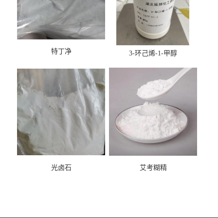
特丁净
3-环己烯-1-甲醇
光卤石
艾考糊精