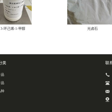
3-环己烯-1-甲醇
光卤石
分类
联
产品
产品
品种