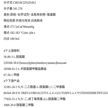
分子式:C8H18Cl2N2O4S2
分子量:341.276
类别:其他>化学试剂>含氮有机物>氨基酸
物化性质:外观与性状:白色粉末
沸点:375.5oCat760mmHg
熔点:182-183 °C(dec.)(lit.)
闪点:180.9oC
4个上游原料
56-89-3 L-胱氨酸
220168-39-8 [benzoyl(phenylmethoxy)amino]benzoate
18598-63-5 L-半胱氨酸甲酯盐酸盐
67-56-1 甲醇
4个下游产品
32381-28-5 N,N'-二乙酰基-L-胱氨酸1,1'-二甲基酯
84344-30-9 N-TRIFLUOROACETYL-L-G-GLUTAMYL-L-CYSTEINEDIMETHYLEST
77826-55-2 N,N'-二-叔丁氧羰基-(L)-胱氨酸二甲酯
1069-29-0 胱氨酸二甲酯