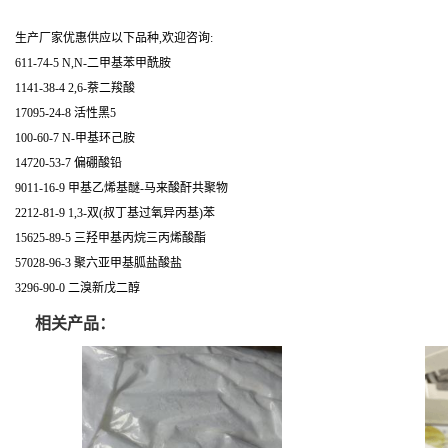
生产厂家优惠供应以下品种,欢迎咨询:
611-74-5 N,N-二甲基苯甲酰胺
1141-38-4 2,6-萘二羧酸
17095-24-8 活性黑5
100-60-7 N-甲基环己胺
14720-53-7 偏硼酸铅
9011-16-9 甲基乙烯基醚-马来酸酐共聚物
2212-81-9 1,3-双(叔丁基过氧异丙基)苯
15625-89-5 三羟甲基丙烷三丙烯酸酯
57028-96-3 聚六亚甲基胍盐酸盐
3296-90-0 二溴新戊二醇
相关产品：