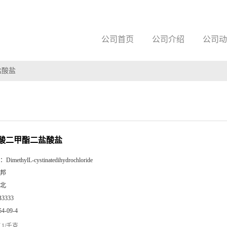
公司首页
公司介绍
公司动
盐酸盐
氨酸二甲酯二盐酸盐
：
DimethylL-cystinatedihydrochloride
邦
北
B3333
54-09-4
1/千克