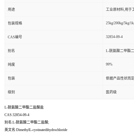
用途
工业原材料,用于
25kg/200kg/5kg/1k
包装规格
32854-09-4
CAS编号
别名
L-胱氨酸二甲酯二
99%
纯度
包装
依据产品性状而定
级别
医药级
L-胱氨酸二甲酯二盐酸盐
CAS:32854-09-4
别名:L-胱氨酸二甲酯二盐酸;
英文名:DimethylL-cystinatedihydrochloride