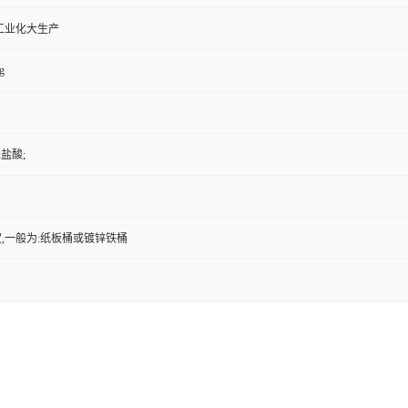
工业化大生产
g
盐酸;
,一般为:纸板桶或镀锌铁桶