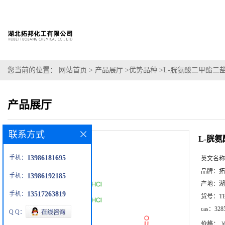
您当前的位置：
网站首页
>
产品展厅
>
优势品种
>
L-胱氨酸二甲酯二
产品展厅
联系方式
L-胱
手机：
13986181695
英文名称
品牌：
拓
手机：
13986192185
产地：
湖
手机：
13517263819
货号：
T
cas：
328
Q Q：
价格：
￥