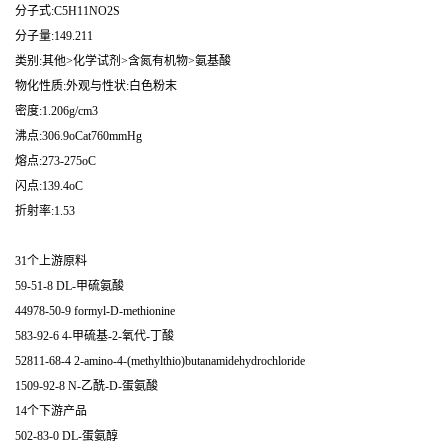
分子式:C5H11NO2S
分子量:149.211
类别:其他>化学试剂>含氮有机物>氨基酸
物化性质:外观与性状:白色粉末
密度:1.206g/cm3
沸点:306.9oCat760mmHg
熔点:273-275oC
闪点:139.4oC
折射率:1.53
31个上游原料
59-51-8 DL-甲硫氨酸
44978-50-9 formyl-D-methionine
583-92-6 4-甲硫基-2-氧代-丁酸
52811-68-4 2-amino-4-(methylthio)butanamidehydrochloride
1509-92-8 N-乙酰-D-蛋氨酸
14个下游产品
502-83-0 DL-蛋氨醇