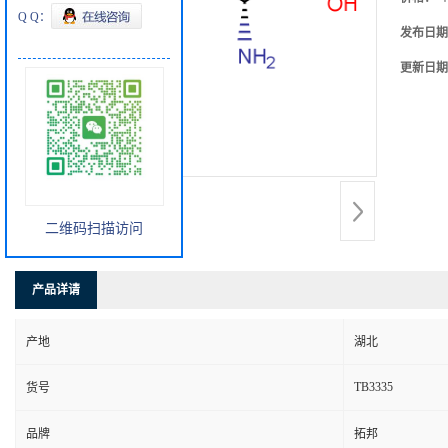
Q Q：
发布日期
更新日期
二维码扫描访问
产品详请
产地
湖北
TB3335
货号
品牌
拓邦