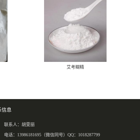
艾考糊精
系信息
联系人：胡雯丽
电话：13986181695（微信同号）QQ：1018287799