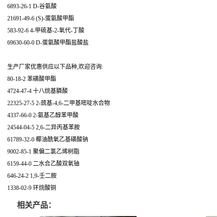
6893-26-1 D-谷氨酸
21691-49-6 (S)-蛋氨酸甲酯
583-92-6 4-甲硫基-2-氧代-丁酸
69630-60-0 D-蛋氨酸甲酯盐酸盐
生产厂家优惠供应以下品种,欢迎咨询:
80-18-2 苯磺酸甲酯
4724-47-4 十八烷基膦酸
22325-27-5 2-巯基-4,6-二甲基嘧啶水合物
4337-66-0 2-氨基乙醇苯甲酸
24544-04-5 2,6-二异丙基苯胺
61789-32-0 椰油酰氧乙基磺酸钠
9002-85-1 聚偏二氯乙烯树脂
6159-44-0 二水合乙酸双氧铀
646-24-2 1,9-壬二胺
1338-02-9 环烷酸铜
相关产品：