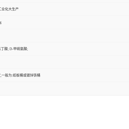
工业化大生产
g
基丁酸; D-甲硫氨酸;
,一般为:纸板桶或镀锌铁桶