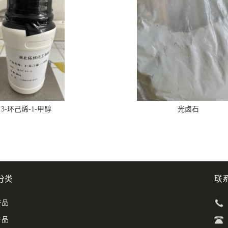
3-环己烯-1-甲醇
光卤石
分类
联
产品
产品