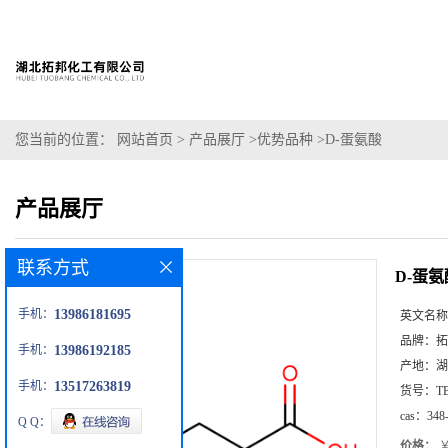
您当前的位置：
网站首页
>
产品展厅
>
优势品种
>
D-蛋氨酸
产品展厅
联系方式
D-蛋氨
手机：
13986181695
英文名称
品牌：
拓
手机：
13986192185
产地：
湖
手机：
13517263819
货号：
T
cas：
348
Q Q：
价格：
￥