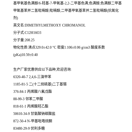
基甲氧基色满醇/6-羟基-7-甲氧基-2,2-二甲基色满;色满醇;色满醇二甲基
甲氧基苯并二氢吡喃醇;吡喃醇;二甲基甲氧基苯并二氢吡喃醇(抗氧化
剂)
英文名:DIMETHYLMETHOXY CHROMANOL
分子式:C12H16O3
分子量:208.25
物化性质:沸点329.0±42.0 °C 密度1.106±0.06 g/cm3 酸度系数
(pKa)10.59±0.40
生产厂家优惠供应以下品种,欢迎咨询:
6320-40-7 2,4,6-三溴甲苯
1185-81-5 二(十二烷硫基)二丁基锡
376-84-1 丙烯酸八氟戊酯
88-99-3 邻苯二甲酸
818-61-1 丙烯酸羟乙酯
50610-34-9 甘氨酸钠碳酸盐
872-50-4 N-甲基吡咯烷酮
83480-29-9 伏利多糖