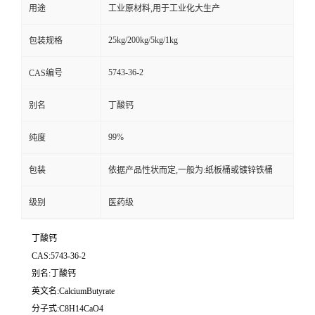
用途
工业原材料,用于工业化大生产
25kg/200kg/5kg/1kg
包装规格
5743-36-2
CAS编号
别名
丁酸钙
99%
纯度
包装
依据产品性状而定,一般为:纸板桶或镀锌铁桶
级别
医药级
丁酸钙
CAS:5743-36-2
别名:丁酸钙
英文名:CalciumButyrate
分子式:C8H14CaO4