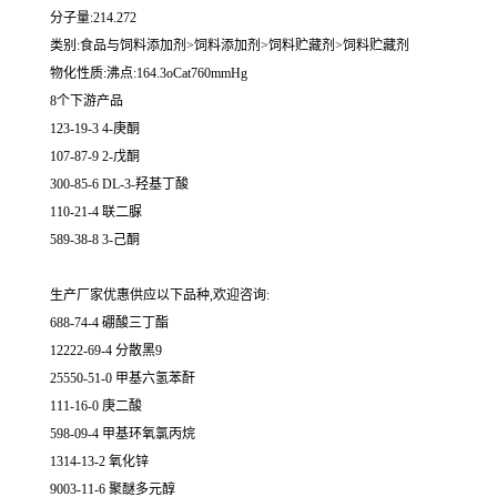
分子量:214.272
类别:食品与饲料添加剂>饲料添加剂>饲料贮藏剂>饲料贮藏剂
物化性质:沸点:164.3oCat760mmHg
8个下游产品
123-19-3 4-庚酮
107-87-9 2-戊酮
300-85-6 DL-3-羟基丁酸
110-21-4 联二脲
589-38-8 3-己酮
生产厂家优惠供应以下品种,欢迎咨询:
688-74-4 硼酸三丁酯
12222-69-4 分散黑9
25550-51-0 甲基六氢苯酐
111-16-0 庚二酸
598-09-4 甲基环氧氯丙烷
1314-13-2 氧化锌
9003-11-6 聚醚多元醇