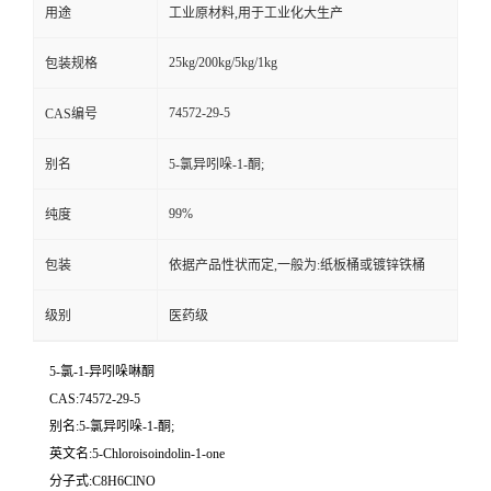
用途
工业原材料,用于工业化大生产
25kg/200kg/5kg/1kg
包装规格
74572-29-5
CAS编号
别名
5-氯异吲哚-1-酮;
99%
纯度
包装
依据产品性状而定,一般为:纸板桶或镀锌铁桶
级别
医药级
5-氯-1-异吲哚啉酮
CAS:74572-29-5
别名:5-氯异吲哚-1-酮;
英文名:5-Chloroisoindolin-1-one
分子式:C8H6ClNO