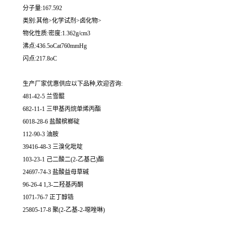
分子量:167.592
类别:其他>化学试剂>卤化物>
物化性质:密度:1.362g/cm3
沸点:436.5oCat760mmHg
闪点:217.8oC
生产厂家优惠供应以下品种,欢迎咨询:
481-42-5 兰雪醌
682-11-1 三甲基丙烷单烯丙酯
6018-28-6 盐酸槟榔碇
112-90-3 油胺
39416-48-3 三溴化吡啶
103-23-1 己二酸二(2-乙基己)酯
24697-74-3 盐酸益母草碱
96-26-4 1,3-二羟基丙酮
1071-76-7 正丁醇锆
25805-17-8 聚(2-乙基-2-噁唑啉)