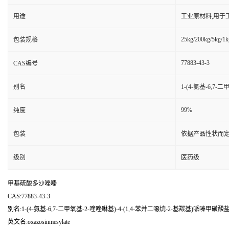
用途
工业原材料,用于
25kg/200kg/5kg/1k
包装规格
77883-43-3
CAS编号
别名
1-(4-氨基-6,7
99%
纯度
包装
依据产品性状而定
级别
医药级
甲基硫酸多沙唑嗪
CAS:77883-43-3
别名:1-(4-氨基-6,7-二甲氧基-2-喹唑啉基)-4-(1,4-苯并二噁烷-2-基羰基)哌嗪甲磺
英文名:oxazosinmesylate