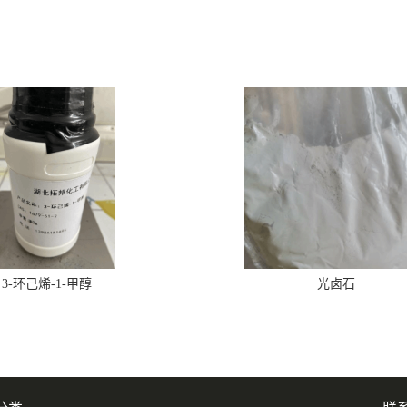
3-环己烯-1-甲醇
光卤石