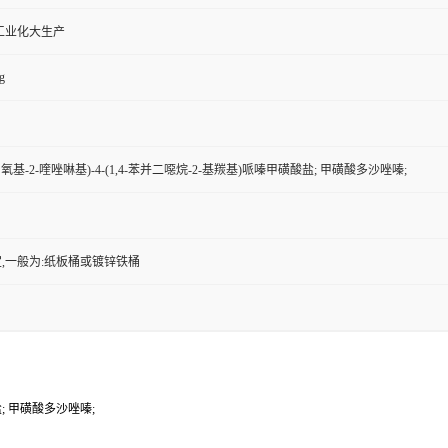
工业化大生产
g
-二甲氧基-2-喹唑啉基)-4-(1,4-苯并二噁烷-2-基羰基)哌嗪甲磺酸盐; 甲磺酸多沙唑嗪;
,一般为:纸板桶或镀锌铁桶
酸盐; 甲磺酸多沙唑嗪;