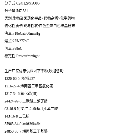
分子式:C24H29N5O8S
分子量:547.581
类别:生物及医药化学品>药物杂质>化学药物
物化性质:外观与性状:白色至灰白色结晶粉末
沸点:718oCat760mmHg
熔点:275-277oC
闪点:388oC
稳定性:Protectfromlight
生产厂家优惠供应以下品种,欢迎咨询:
1320-06-5 溶剂红27
1516-27-4 烯丙基三甲基氯化铵
1317-34-6 氧化锰(III)
24424-99-5 二碳酸二叔丁酯
93-46-9 N,N'-二-2-萘基-1,4-苯二胺
143-16-8 二已胺
55965-84-9 异噻唑啉酮
24850-33-7 烯丙基三丁基锡