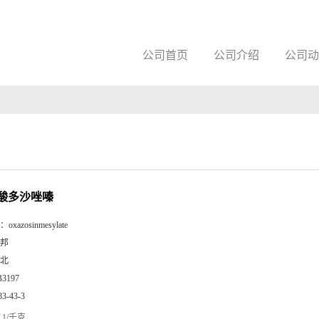
公司首页
公司介绍
公司动
酸多沙唑嗪
：
oxazosinmesylate
邦
北
B3197
83-43-3
1/千克