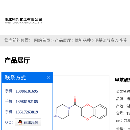
您当前的位置：
网站首页
>
产品展厅
>
优势品种
>
甲基硫酸多沙唑嗪
产品展厅
联系方式
甲基硫
手机：
13986181695
英文名称
品牌：
拓
手机：
13986192185
产地：
湖
手机：
13517263819
货号：
T
cas：
778
Q Q：
价格：
￥