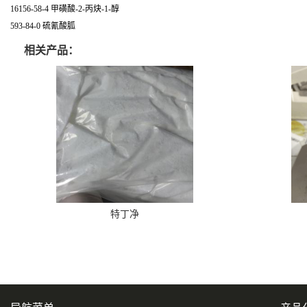
16156-58-4 甲磺酸-2-丙炔-1-醇
593-84-0 硫氰酸胍
相关产品：
特丁净