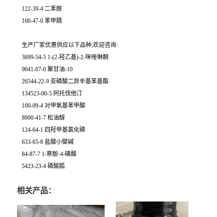
122-39-4 二苯胺
100-47-0 苯甲腈
生产厂家优惠供应以下品种,欢迎咨询:
3699-54-5 1-(2-羟乙基)-2-咪唑啉酮
9041-07-0 聚甘油-10
26544-22-9 亚磷酸二异辛基苯基酯
134523-00-5 阿托伐他汀
100-09-4 对甲氧基苯甲酸
8000-41-7 松油醇
124-64-1 四羟甲基氯化磷
633-65-8 盐酸小檗碱
84-87-7 1-萘酚-4-磺酸
5423-23-4 磷酸胍
相关产品：