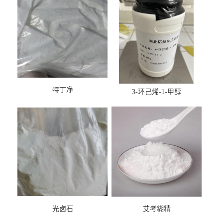
特丁净
3-环己烯-1-甲醇
光卤石
艾考糊精