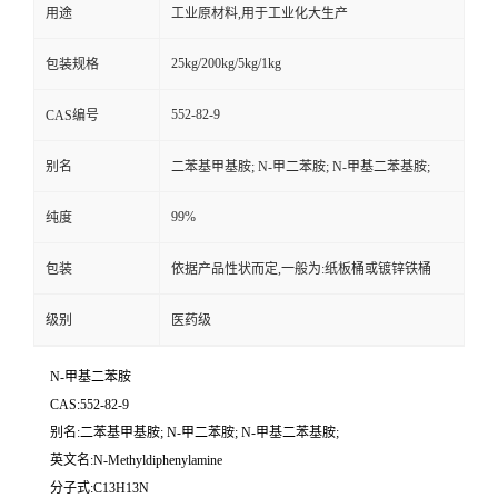
用途
工业原材料,用于工业化大生产
25kg/200kg/5kg/1kg
包装规格
552-82-9
CAS编号
别名
二苯基甲基胺; N-甲二苯胺; N-甲基二苯基胺;
99%
纯度
包装
依据产品性状而定,一般为:纸板桶或镀锌铁桶
级别
医药级
N-甲基二苯胺
CAS:552-82-9
别名:二苯基甲基胺; N-甲二苯胺; N-甲基二苯基胺;
英文名:N-Methyldiphenylamine
分子式:C13H13N