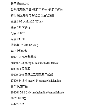
分子量:183.249
类别:农用化学品>农药中间体>农药中间体
物化性质:外观与性状:黄色油状液体
密度:1.05 g/mL at25 °C(lit.)
沸点:293 °C(lit.)
熔点:-7.6°C
闪点:230 °F
折射率:n20/D1.623(lit.)
44个上游原料
100-61-8 N-甲基苯胺
66950-63-8 phenylN,N-dimethylsulfamate
108-86-1 溴代苯
65009-00-9 苯基二乙基氨基甲酸酯
17890-34-5 N-methyl-N-trimethylsilylaniline
18个下游产品
208664-53-3 2-(N-methylanilino)benzaldehyde
86-74-8 咔唑
74497-02-2