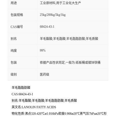
用途
工业原材料,用于工业化大生产
25kg/200kg/5kg/1kg
包装规格
68424-43-1
CAS编号
别名
羊毛酯酸;羊毛脂酸;羊毛脂脂肪酸;羊毛质酸
99%
纯度
包装
依据产品性状而定,一般为:纸板桶或镀锌铁桶
级别
医药级
羊毛脂脂肪酸
CAS:68424-43-1
别名:羊毛酯酸;羊毛脂酸;羊毛脂脂肪酸;羊毛质酸
英文名:LANOLIN FATTY ACIDS
物化性质:沸点320-420℃at1.016hPa密度0.908at20℃蒸气压7hPaat20℃形