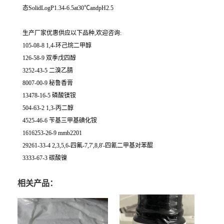
态SolidLogP1.34-6.5at30℃andpH2.5
生产厂家优惠供应以下品种,欢迎咨询:
105-08-8 1,4-环己烷二甲醇
126-58-9 双季戊四醇
3252-43-5 二溴乙腈
8007-00-9 秘鲁香膏
13478-16-5 磷酸镁铵
504-63-2 1,3-丙二醇
4525-46-6 苄基三甲基碘化铵
1616253-26-9 mmb2201
29261-33-4 2,3,5,6-四氟-7,7',8,8'-四氰二甲基对苯醌
3333-67-3 碳酸镍
相关产品：