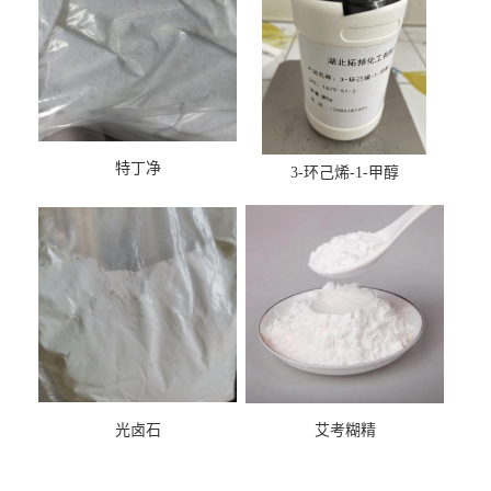
特丁净
3-环己烯-1-甲醇
光卤石
艾考糊精