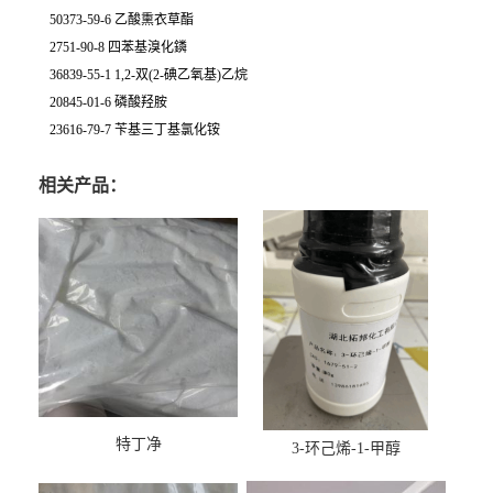
50373-59-6 乙酸熏衣草酯
2751-90-8 四苯基溴化鏻
36839-55-1 1,2-双(2-碘乙氧基)乙烷
20845-01-6 磷酸羟胺
23616-79-7 苄基三丁基氯化铵
相关产品：
特丁净
3-环己烯-1-甲醇