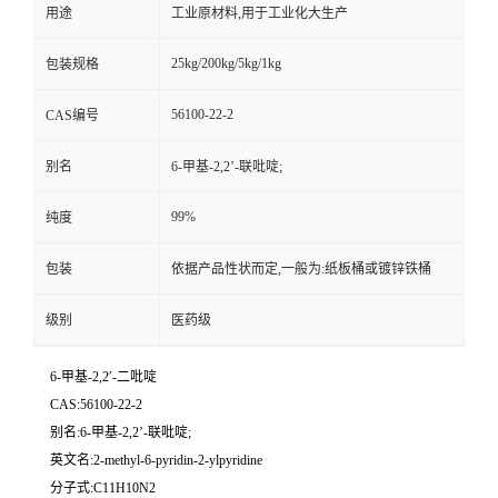
用途
工业原材料,用于工业化大生产
25kg/200kg/5kg/1kg
包装规格
56100-22-2
CAS编号
别名
6-甲基-2,2’-联吡啶;
99%
纯度
包装
依据产品性状而定,一般为:纸板桶或镀锌铁桶
级别
医药级
6-甲基-2,2′-二吡啶
CAS:56100-22-2
别名:6-甲基-2,2’-联吡啶;
英文名:2-methyl-6-pyridin-2-ylpyridine
分子式:C11H10N2