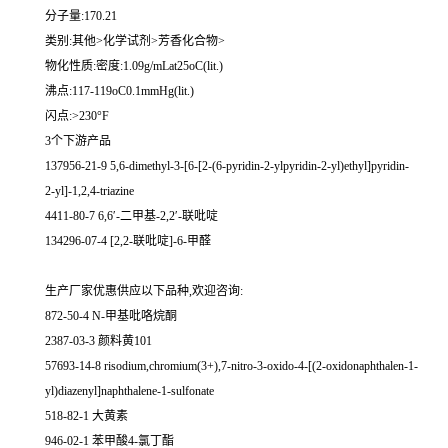
分子量:170.21
类别:其他>化学试剂>芳香化合物>
物化性质:密度:1.09g/mLat25oC(lit.)
沸点:117-119oC0.1mmHg(lit.)
闪点:>230°F
3个下游产品
137956-21-9 5,6-dimethyl-3-[6-[2-(6-pyridin-2-ylpyridin-2-yl)ethyl]pyridin-
2-yl]-1,2,4-triazine
4411-80-7 6,6′-二甲基-2,2′-联吡啶
134296-07-4 [2,2-联吡啶]-6-甲醛
生产厂家优惠供应以下品种,欢迎咨询:
872-50-4 N-甲基吡咯烷酮
2387-03-3 颜料黄101
57693-14-8 risodium,chromium(3+),7-nitro-3-oxido-4-[(2-oxidonaphthalen-1-
yl)diazenyl]naphthalene-1-sulfonate
518-82-1 大黄素
946-02-1 苯甲酸4-氯丁酯