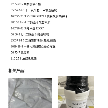
4755-77-5 草酰氯单乙酯
85857-16-5 十三氟辛基三甲氧基硅烷
163795-75-3 SYBRGREENⅠ核苷酸胶体染料
785-30-8 4,4'-二氨基苯酰替苯胺
146796-02-3 羟甲基 EDOT
56-06-4 2,4-二氨基-6-羟基嘧啶
25637-84-7 二油酸甘油酯(游离油酸)
3089-19-8 甲基丙烯酰胺乙基乙撑脲
56-75-7 氯霉素
110-25-8 油酰肌氨酸
相关产品：