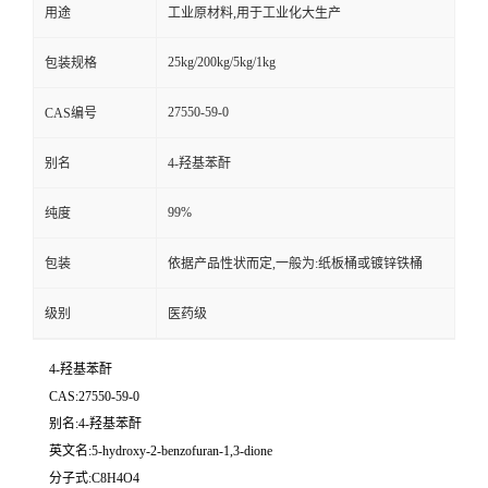
用途
工业原材料,用于工业化大生产
25kg/200kg/5kg/1kg
包装规格
27550-59-0
CAS编号
别名
4-羟基苯酐
99%
纯度
包装
依据产品性状而定,一般为:纸板桶或镀锌铁桶
级别
医药级
4-羟基苯酐
CAS:27550-59-0
别名:4-羟基苯酐
英文名:5-hydroxy-2-benzofuran-1,3-dione
分子式:C8H4O4