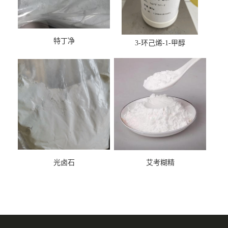
特丁净
3-环己烯-1-甲醇
光卤石
艾考糊精