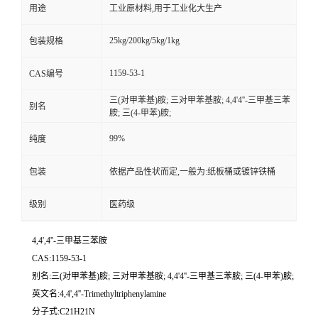
用途
工业原材料,用于工业化大生产
25kg/200kg/5kg/1kg
包装规格
1159-53-1
CAS编号
三(对甲苯基)胺; 三对甲苯基胺; 4,4'4''-三甲基三苯
别名
胺; 三(4-甲苯)胺;
99%
纯度
包装
依据产品性状而定,一般为:纸板桶或镀锌铁桶
级别
医药级
4,4',4''-三甲基三苯胺
CAS:1159-53-1
别名:三(对甲苯基)胺; 三对甲苯基胺; 4,4'4''-三甲基三苯胺; 三(4-甲苯)胺;
英文名:4,4',4''-Trimethyltriphenylamine
分子式:C21H21N