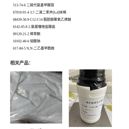
513-74-6 二硫代氨基甲酸铵
67019-91-4 3,7-二溴二苯并[b,d]呋喃
68439-50-9 C12-C14 脂肪醇聚氧乙烯醚
6142-05-8 2-氨基噻唑盐酸盐
99129-21-2 烯草酮
10102-40-6 钼酸钠
617-84-5 N,N-二乙基甲酰胺
相关产品：