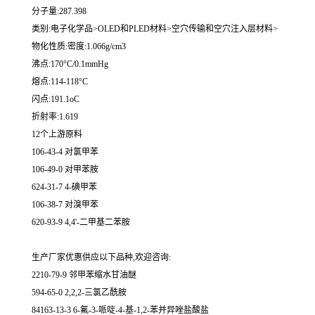
分子量:287.398
类别:电子化学品>OLED和PLED材料>空穴传输和空穴注入层材料>
物化性质:密度:1.066g/cm3
沸点:170°C/0.1mmHg
熔点:114-118°C
闪点:191.1oC
折射率:1.619
12个上游原料
106-43-4 对氯甲苯
106-49-0 对甲苯胺
624-31-7 4-碘甲苯
106-38-7 对溴甲苯
620-93-9 4,4'-二甲基二苯胺
生产厂家优惠供应以下品种,欢迎咨询:
2210-79-9 邻甲苯缩水甘油醚
594-65-0 2,2,2-三氯乙酰胺
84163-13-3 6-氟-3-哌啶-4-基-1,2-苯并异唑盐酸盐