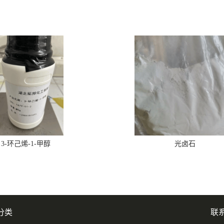
3-环己烯-1-甲醇
光卤石
分类
联