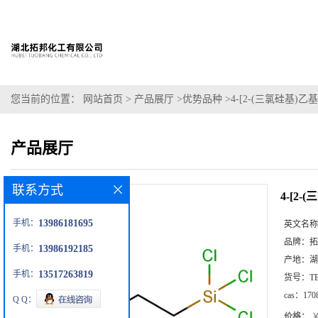
您当前的位置：
网站首页
>
产品展厅
>
优势品种
>
4-[2-(三氯硅基)乙
产品展厅
联系方式
4-[2
手机：
13986181695
英文名称
品牌：
拓
手机：
13986192185
产地：
湖
手机：
13517263819
货号：
T
cas：
170
Q Q：
价格：
￥