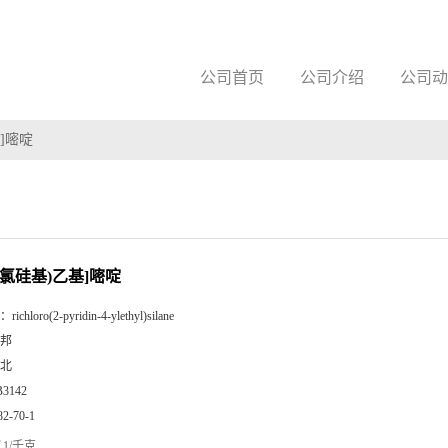
公司首页
公司介绍
公司动
基]嘧啶
-(三氯硅基)乙基]嘧啶
：
richloro(2-pyridin-4-ylethyl)silane
邦
北
B3142
82-70-1
1/千克