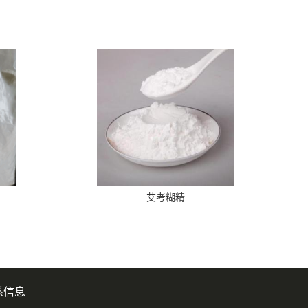
艾考糊精
系信息