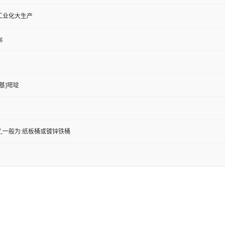
工业化大生产
g
乙基]嘧啶
,一般为:纸板桶或镀锌铁桶