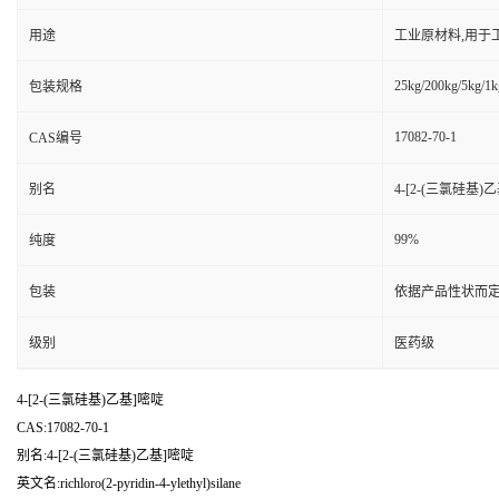
用途
工业原材料,用于
25kg/200kg/5kg/1k
包装规格
17082-70-1
CAS编号
别名
4-[2-(三氯硅基)
99%
纯度
包装
依据产品性状而定
级别
医药级
4-[2-(三氯硅基)乙基]嘧啶
CAS:17082-70-1
别名:4-[2-(三氯硅基)乙基]嘧啶
英文名:richloro(2-pyridin-4-ylethyl)silane