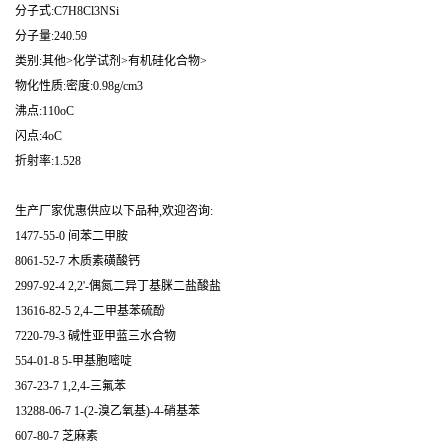
分子式:C7H8Cl3NSi
分子量:240.59
类别:其他>化学试剂>有机硅化合物>
物化性质:密度:0.98g/cm3
沸点:110oC
闪点:4oC
折射率:1.528
生产厂家优惠供应以下品种,欢迎咨询:
1477-55-0 间苯二甲胺
8061-52-7 木质素磺酸钙
2997-92-4 2,2'-偶氮二异丁基脒二盐酸盐
13616-82-5 2,4-二甲基苯硫酚
7220-79-3 碱性亚甲蓝三水合物
554-01-8 5-甲基胞嘧啶
367-23-7 1,2,4-三氟苯
13288-06-7 1-(2-溴乙氧基)-4-硝基苯
607-80-7 芝麻素