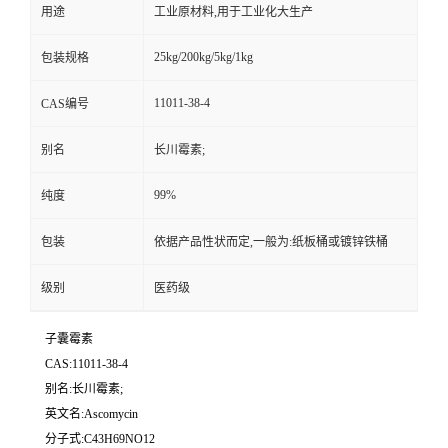
用途
工业原材料,用于工业化大生产
25kg/200kg/5kg/1kg
包装规格
11011-38-4
CAS编号
别名
长川霉素;
99%
纯度
包装
依据产品性状而定,一般为:纸板桶或镀锌铁桶
级别
医药级
子囊霉素
CAS:11011-38-4
别名:长川霉素;
英文名:Ascomycin
分子式:C43H69NO12