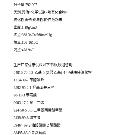
分子量:792.007
类别:其他>化学试剂>羰基化合物>
物化性质:外观与性状:白色粉末
密度:1.19g/cm3
沸点:868.3oCat760mmHg
熔点:156-161oC
闪点:478.9oC
生产厂家优惠供应以下品种,欢迎咨询:
54016-70-5 3-乙基-5-(2-羟乙基)-4-甲基噻唑溴化物
1214-39-7 苄腺嘌呤
2592-95-2 1-羟基苯并三唑
98-11-3 苯磺酸
9003-17-2 聚丁二烯
924-50-5 3,3-二甲基丙烯酸甲酯
2439-99-8 增甘膦
39464-69-2 油醇聚醚-2 磷酸酯
88495-63-0 青蒿琥酯