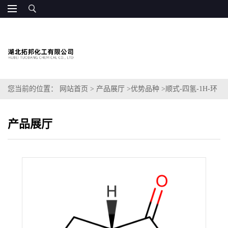
您当前的位置：
网站首页
>
产品展厅
>
优势品种
>
顺式-四氢-1H-环
戊并[c]呋喃-1,3(3aH)-二酮
产品展厅