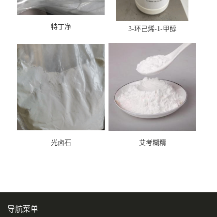
特丁净
3-环己烯-1-甲醇
光卤石
艾考糊精
导航菜单