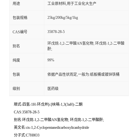
用途
工业原材料,用于工业化大生产
25kg/200kg/5kg/1kg
包装规格
35878-28-5
CAS编号
环戊烷-1,2-二甲酸AN氢化物; 环戊烷-1,2-二甲酸
别名
酐;
99%
纯度
包装
依据产品性状而定,一般为:纸板桶或镀锌铁桶
级别
医药级
顺式-四氢-1H-环戊并[c]呋喃-1,3(3aH)-二酮
CAS:35878-28-5
别名:环戊烷-1,2-二甲酸AN氢化物; 环戊烷-1,2-二甲酸酐;
英文名:cis-1,2-Cyclopentanedicarboxylicanhydride
分子式:C7H8O3