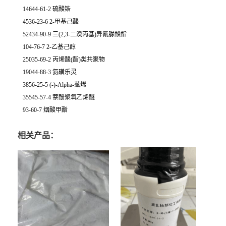
14644-61-2 硫酸锆
4536-23-6 2-甲基己酸
52434-90-9 三(2,3-二溴丙基)异氰脲酸酯
104-76-7 2-乙基己醇
25035-69-2 丙烯酸(酯)类共聚物
19044-88-3 氨磺乐灵
3856-25-5 (-)-Alpha-蒎烯
35545-57-4 萘酚聚氧乙烯醚
93-60-7 烟酸甲酯
相关产品：