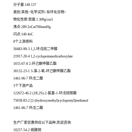
分子量:140.137
类别:其他>化学试剂>杂环化合物>
物化性质:密度:1.309g/cm3
沸点:289.2oCat760mmHg
闪点:140.4oC
8个上游原料
50483-99-3 1,2-环戊烷二甲酸
21917-20-4 1,2-cyclopentanedicarboxylate
1655-07-8 2-环己酮甲酸乙酯
30132-23-1 3-溴-2-氧-环己酮甲酸乙酯
1461-96-7 环戊二酸
3个下游产品
122672-46-2 (1R,2S)-2-氨基-1-环戊烷羧酸
75658-83-2 [2-(hydroxymethyl)cyclopentyl]methanol
1461-96-7 环戊二酸
生产厂家优惠供应以下品种,欢迎咨询:
10257-54-2 硫酸铜