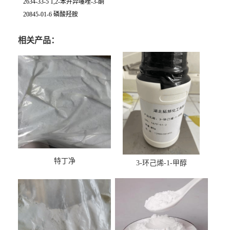
2634-33-5 1,2-苯并异噻唑-3-酮
20845-01-6 磷酸羟胺
相关产品：
特丁净
3-环己烯-1-甲醇