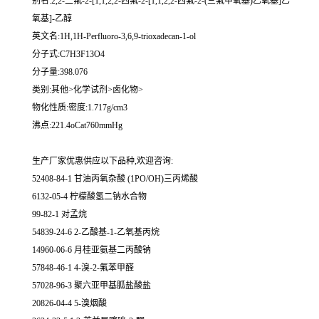
别名:2,2-二氟-2-[1,1,2,2-四氟-2-[1,1,2,2-四氟-2-(三氟甲氧基)乙氧基]乙
氧基]-乙醇
英文名:1H,1H-Perfluoro-3,6,9-trioxadecan-1-ol
分子式:C7H3F13O4
分子量:398.076
类别:其他>化学试剂>卤化物>
物化性质:密度:1.717g/cm3
沸点:221.4oCat760mmHg
生产厂家优惠供应以下品种,欢迎咨询:
52408-84-1 甘油丙氧杂酸 (1PO/OH)三丙烯酸
6132-05-4 柠檬酸氢二钠水合物
99-82-1 对孟烷
54839-24-6 2-乙酸基-1-乙氧基丙烷
14960-06-6 月桂亚氨基二丙酸钠
57848-46-1 4-溴-2-氟苯甲醛
57028-96-3 聚六亚甲基胍盐酸盐
20826-04-4 5-溴烟酸