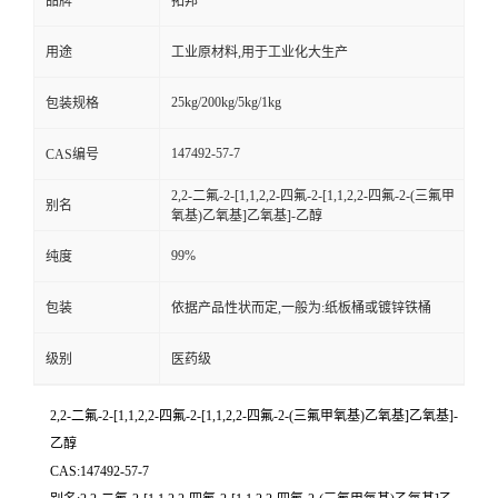
品牌
拓邦
用途
工业原材料,用于工业化大生产
25kg/200kg/5kg/1kg
包装规格
147492-57-7
CAS编号
2,2-二氟-2-[1,1,2,2-四氟-2-[1,1,2,2-四氟-2-(三氟甲
别名
氧基)乙氧基]乙氧基]-乙醇
99%
纯度
包装
依据产品性状而定,一般为:纸板桶或镀锌铁桶
级别
医药级
2,2-二氟-2-[1,1,2,2-四氟-2-[1,1,2,2-四氟-2-(三氟甲氧基)乙氧基]乙氧基]-
乙醇
CAS:147492-57-7