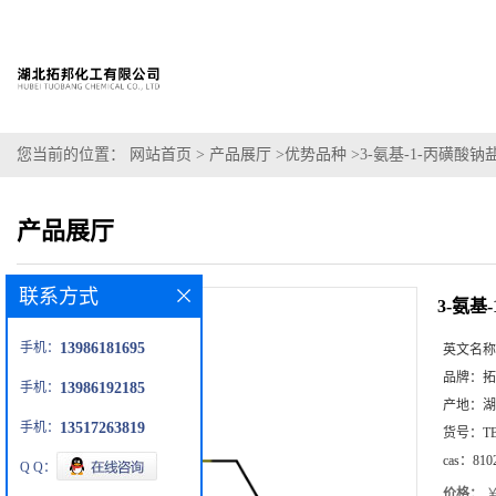
您当前的位置：
网站首页
>
产品展厅
>
优势品种
>
3-氨基-1-丙磺酸钠
产品展厅
联系方式
3-氨基
手机：
13986181695
英文名称
品牌：
拓
手机：
13986192185
产地：
湖
手机：
13517263819
货号：
T
cas：
810
Q Q：
价格：
￥