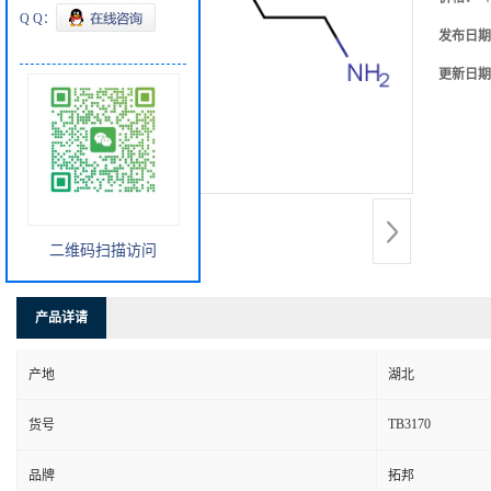
Q Q：
发布日期
更新日期
二维码扫描访问
产品详请
产地
湖北
TB3170
货号
品牌
拓邦