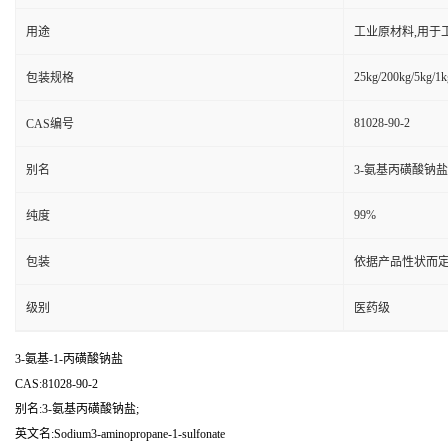
用途
工业原材料,用于
25kg/200kg/5kg/1k
包装规格
81028-90-2
CAS编号
别名
3-氨基丙磺酸钠盐
99%
纯度
包装
依据产品性状而定
级别
医药级
3-氨基-1-丙磺酸钠盐
CAS:81028-90-2
别名:3-氨基丙磺酸钠盐;
英文名:Sodium3-aminopropane-1-sulfonate