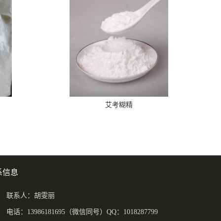
艾考糊精
系信息
联系人：胡雯丽
电话：13986181695（微信同号）QQ：1018287799