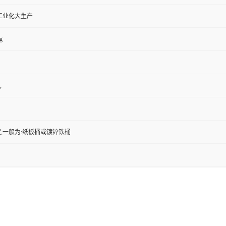
工业化大生产
g
;
,一般为:纸板桶或镀锌铁桶