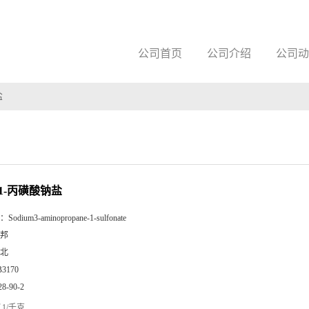
公司首页
公司介绍
公司动
盐
-1-丙磺酸钠盐
：
Sodium3-aminopropane-1-sulfonate
邦
北
B3170
28-90-2
1/千克