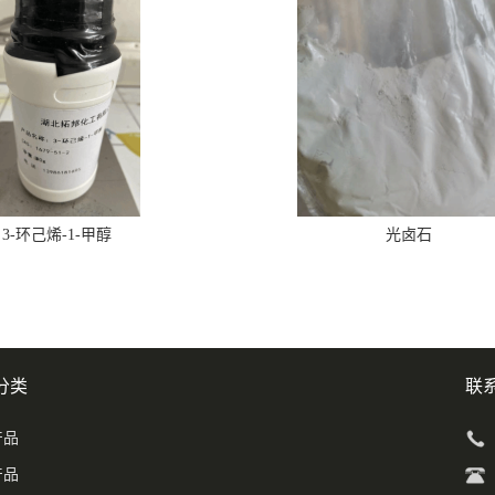
3-环己烯-1-甲醇
光卤石
分类
联
产品
产品