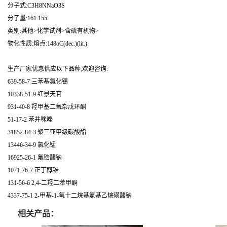
分子式:C3H8NNaO3S
分子量:161.155
类别:其他>化学试剂>含硫有机物>
物化性质:熔点:148oC(dec.)(lit.)
生产厂家优惠供应以下品种,欢迎咨询:
639-58-7 三苯基氯化锡
10338-51-9 红景天苷
931-40-8 羟甲基二氧杂戊环酮
51-17-2 苯并咪唑
31852-84-3 聚三亚甲级碳酸酯
13446-34-9 氯化锰
16925-26-1 氟锆酸钠
1071-76-7 正丁醇锆
131-56-6 2,4-二羟二苯甲酮
4337-75-1 2-甲基-1-氧十二烷基氨基乙烷磺酸钠
相关产品：