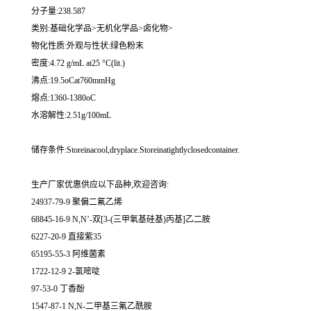
分子量:238.587
类别:基础化学品>无机化学品>卤化物>
物化性质:外观与性状:绿色粉末
密度:4.72 g/mL at25 °C(lit.)
沸点:19.5oCat760mmHg
熔点:1360-1380oC
水溶解性:2.51g/100mL
储存条件:Storeinacool,dryplace.Storeinatightlyclosedcontainer.
生产厂家优惠供应以下品种,欢迎咨询:
24937-79-9 聚偏二氟乙烯
68845-16-9 N,N’-双[3-(三甲氧基硅基)丙基]乙二胺
6227-20-9 直接紫35
65195-55-3 阿维菌素
1722-12-9 2-氯嘧啶
97-53-0 丁香酚
1547-87-1 N,N-二甲基三氟乙酰胺