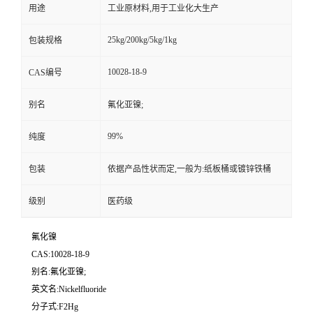
用途
工业原材料,用于工业化大生产
25kg/200kg/5kg/1kg
包装规格
10028-18-9
CAS编号
别名
氟化亚镍;
99%
纯度
包装
依据产品性状而定,一般为:纸板桶或镀锌铁桶
级别
医药级
氟化镍
CAS:10028-18-9
别名:氟化亚镍;
英文名:Nickelfluoride
分子式:F2Hg