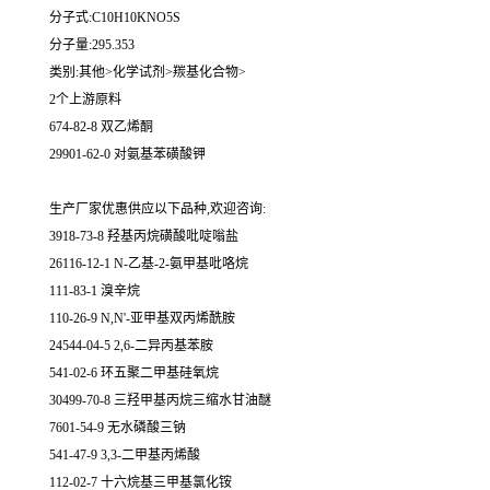
分子式:C10H10KNO5S
分子量:295.353
类别:其他>化学试剂>羰基化合物>
2个上游原料
674-82-8 双乙烯酮
29901-62-0 对氨基苯磺酸钾
生产厂家优惠供应以下品种,欢迎咨询:
3918-73-8 羟基丙烷磺酸吡啶嗡盐
26116-12-1 N-乙基-2-氨甲基吡咯烷
111-83-1 溴辛烷
110-26-9 N,N'-亚甲基双丙烯酰胺
24544-04-5 2,6-二异丙基苯胺
541-02-6 环五聚二甲基硅氧烷
30499-70-8 三羟甲基丙烷三缩水甘油醚
7601-54-9 无水磷酸三钠
541-47-9 3,3-二甲基丙烯酸
112-02-7 十六烷基三甲基氯化铵