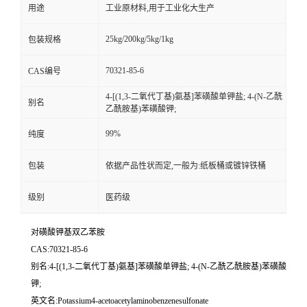
用途
工业原材料,用于工业化大生产
25kg/200kg/5kg/1kg
包装规格
70321-85-6
CAS编号
4-[(1,3-二氧代丁基)氨基]苯磺酸单钾盐; 4-(N-乙酰
别名
乙酰胺基)苯磺酸钾;
99%
纯度
包装
依据产品性状而定,一般为:纸板桶或镀锌铁桶
级别
医药级
对磺酸钾基双乙苯胺
CAS:70321-85-6
别名:4-[(1,3-二氧代丁基)氨基]苯磺酸单钾盐; 4-(N-乙酰乙酰胺基)苯磺酸
钾;
英文名:Potassium4-acetoacetylaminobenzenesulfonate