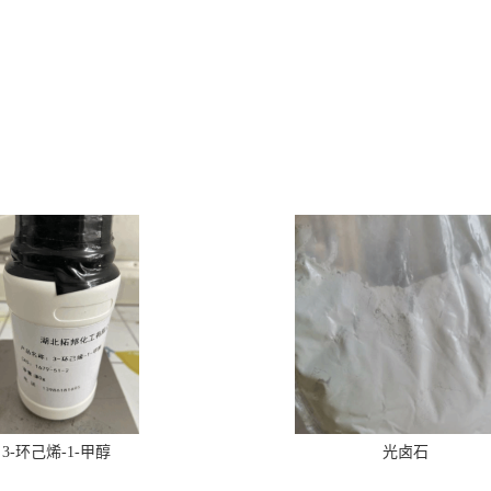
3-环己烯-1-甲醇
光卤石