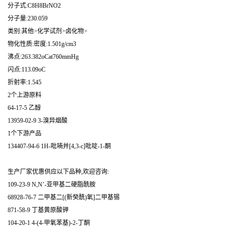
分子式:C8H8BrNO2
分子量:230.059
类别:其他>化学试剂>卤化物>
物化性质:密度:1.501g/cm3
沸点:263.382oCat760mmHg
闪点:113.09oC
折射率:1.545
2个上游原料
64-17-5 乙醇
13959-02-9 3-溴异烟酸
1个下游产品
134407-94-6 1H-吡喃并[4,3-c]吡啶-1-酮
生产厂家优惠供应以下品种,欢迎咨询:
109-23-9 N,N’-亚甲基二硬脂酰胺
68928-76-7 二甲基二[(新癸酰)氧]二甲基锡
871-58-9 丁基黄原酸钾
104-20-1 4-(4-甲氧苯基)-2-丁酮