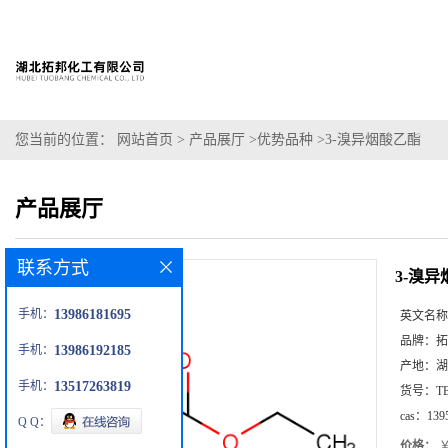
您当前的位置：
网站首页
>
产品展厅
>
优势品种
>
3-溴异烟酸乙酯
产品展厅
联系方式
3-溴
手机：
13986181695
英文名称
品牌：
拓
手机：
13986192185
产地：
湖
手机：
13517263819
货号：
T
cas：
139
Q Q：
价格：
￥