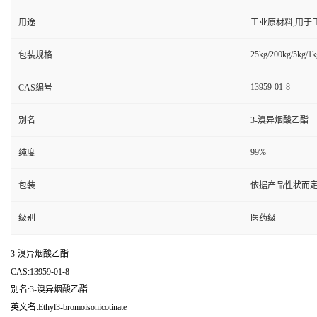
用途
工业原材料,用于
25kg/200kg/5kg/1k
包装规格
13959-01-8
CAS编号
别名
3-溴异烟酸乙酯
99%
纯度
包装
依据产品性状而定
级别
医药级
3-溴异烟酸乙酯
CAS:13959-01-8
别名:3-溴异烟酸乙酯
英文名:Ethyl3-bromoisonicotinate