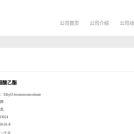
公司首页
公司介绍
公司动
异烟酸乙酯
：
Ethyl3-bromoisonicotinate
邦
北
B3024
59-01-8
1/千克