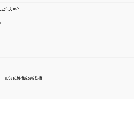
工业化大生产
g
,一般为:纸板桶或镀锌铁桶