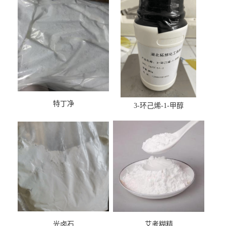
特丁净
3-环己烯-1-甲醇
光卤石
艾考糊精