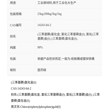
用途
工业原材料,用于工业化大生产
25kg/200kg/5kg/1kg
包装规格
14243-64-2
CAS编号
(三苯基膦)氯化金; 氯化三苯基磷金(I); 氯化(三苯
别名
基膦)金(I); (三苯基磷)氯化金(I);
99%
纯度
包装
依据产品性状而定,一般为:纸板桶或镀锌铁桶
级别
医药级
(三苯基膦)氯化金(I)
CAS:14243-64-2
别名:(三苯基膦)氯化金; 氯化三苯基磷金(I); 氯化(三苯基膦)金(I); (三苯
基磷)氯化金(I);
英文名:Chloro(triphenylphosphine)gold(I)