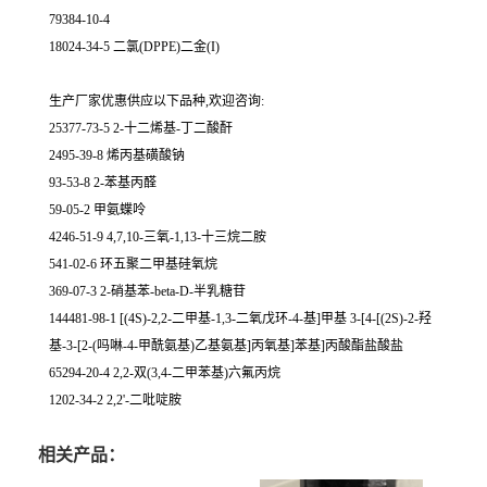
79384-10-4
18024-34-5 二氯(DPPE)二金(I)
生产厂家优惠供应以下品种,欢迎咨询:
25377-73-5 2-十二烯基-丁二酸酐
2495-39-8 烯丙基磺酸钠
93-53-8 2-苯基丙醛
59-05-2 甲氨蝶呤
4246-51-9 4,7,10-三氧-1,13-十三烷二胺
541-02-6 环五聚二甲基硅氧烷
369-07-3 2-硝基苯-beta-D-半乳糖苷
144481-98-1 [(4S)-2,2-二甲基-1,3-二氧戊环-4-基]甲基 3-[4-[(2S)-2-羟
基-3-[2-(吗啉-4-甲酰氨基)乙基氨基]丙氧基]苯基]丙酸酯盐酸盐
65294-20-4 2,2-双(3,4-二甲苯基)六氟丙烷
1202-34-2 2,2'-二吡啶胺
相关产品：