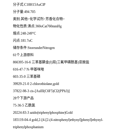
分子式:C18H15AuClP
分子量:494.705
类别:其他>化学试剂>芳香化合物>
物化性质:沸点:360oCat760mmHg
熔点:248-249°C
闪点:181.7oC
储存条件:StoreunderNitrogen
61个上游原料
866395-16-6 三苯基膦金(I)双(三氟甲磺酰基)亚胺盐
616-47-7 N-甲基咪唑
603-35-0 三苯基磷
39929-21-0 2-chlorothiolane,gold
37822-98-3 cis-[AuIII(C6F5)Cl2(PPh3)]
28个下游产品
75-36-5 乙酰氯
20224-83-3 azido(triphenylphosphine)Gold
185119-04-4 gold,2-[4-[2-(4-nitrophenyl)ethynyl]phenyl]ethynyl-
triphenylphosphanium