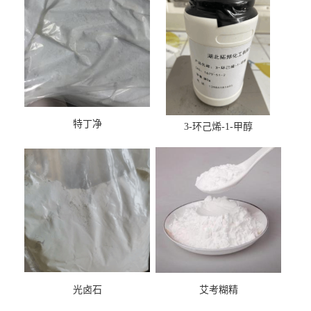
特丁净
3-环己烯-1-甲醇
光卤石
艾考糊精