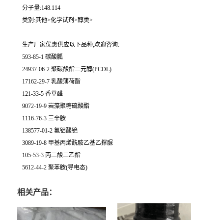
分子量:148.114
类别:其他>化学试剂>醇类>
生产厂家优惠供应以下品种,欢迎咨询:
593-85-1 碳酸胍
24937-06-2 聚碳酸酯二元醇(PCDL)
17162-29-7 乳酸薄荷酯
121-33-5 香草醛
9072-19-9 岩藻聚糖硫酸酯
1116-76-3 三辛胺
138577-01-2 氟铝酸铯
3089-19-8 甲基丙烯酰胺乙基乙撑脲
105-53-3 丙二酸二乙酯
5612-44-2 聚苯胺(导电态)
相关产品：