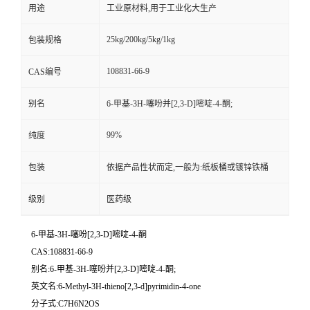
用途
工业原材料,用于工业化大生产
25kg/200kg/5kg/1kg
包装规格
108831-66-9
CAS编号
别名
6-甲基-3H-噻吩并[2,3-D]嘧啶-4-酮;
99%
纯度
包装
依据产品性状而定,一般为:纸板桶或镀锌铁桶
级别
医药级
6-甲基-3H-噻吩[2,3-D]嘧啶-4-酮
CAS:108831-66-9
别名:6-甲基-3H-噻吩并[2,3-D]嘧啶-4-酮;
英文名:6-Methyl-3H-thieno[2,3-d]pyrimidin-4-one
分子式:C7H6N2OS