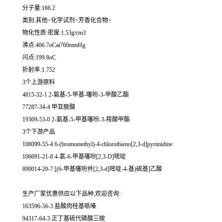
分子量:166.2
类别:其他>化学试剂>芳香化合物>
物化性质:密度:1.53g/cm3
沸点:406.7oCat760mmHg
闪点:199.8oC
折射率:1.752
3个上游原料
4815-32-1 2-氨基-5-甲基-噻吩-3-甲酸乙酯
77287-34-4 甲亚胺酸
19369-53-0 2-氨基-5-甲基噻吩-3-羧酸甲酯
3个下游产品
108099-55-4 6-(bromomethyl)-4-chlorothieno[2,3-d]pyrimidine
106691-21-8 4-氯-6-甲基噻吩[2,3-D]嘧啶
890014-20-7 [(6-甲基噻吩并[2,3-d]嘧啶-4-基)硫基]乙酸
生产厂家优惠供应以下品种,欢迎咨询:
163596-56-3 盐酸肉桂基哌嗪
94317-64-3 正丁基硫代磷酸三胺