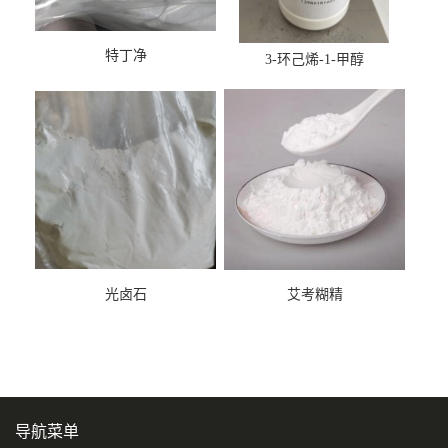
特丁净
3-环己烯-1-甲醇
光卤石
艾考糊精
导航菜单