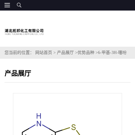
您当前的位置：
网站首页
>
产品展厅
>
优势品种
>
6-甲基-3H-噻吩
[2,3-D]嘧啶-4-酮
产品展厅