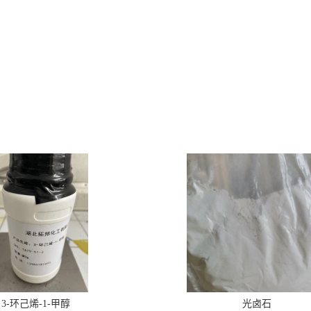
3-环己烯-1-甲醇
光卤石