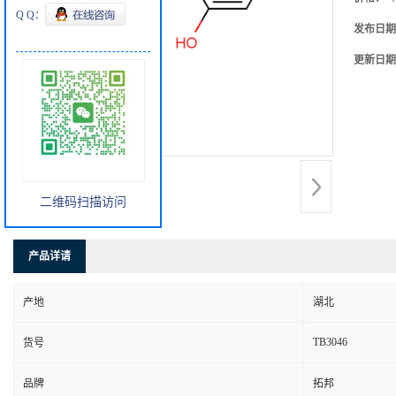
Q Q：
发布日期
更新日期
二维码扫描访问
产品详请
产地
湖北
TB3046
货号
品牌
拓邦