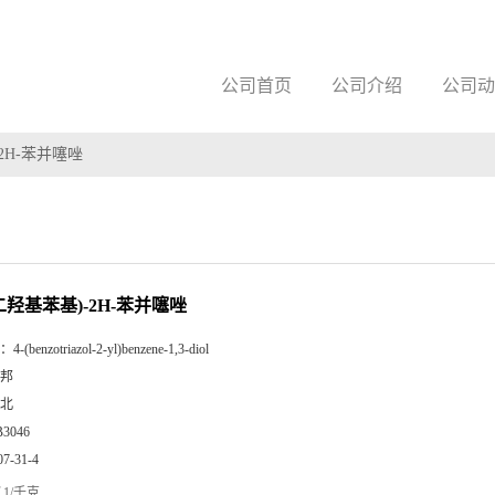
公司首页
公司介绍
公司动
-2H-苯并噻唑
4-二羟基苯基)-2H-苯并噻唑
：
4-(benzotriazol-2-yl)benzene-1,3-diol
邦
北
B3046
07-31-4
1/千克