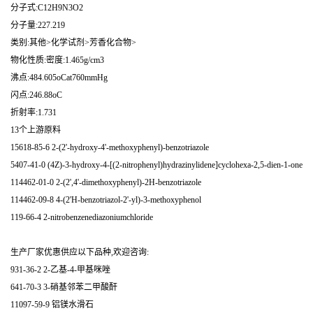
分子式:C12H9N3O2
分子量:227.219
类别:其他>化学试剂>芳香化合物>
物化性质:密度:1.465g/cm3
沸点:484.605oCat760mmHg
闪点:246.88oC
折射率:1.731
13个上游原料
15618-85-6 2-(2'-hydroxy-4'-methoxyphenyl)-benzotriazole
5407-41-0 (4Z)-3-hydroxy-4-[(2-nitrophenyl)hydrazinylidene]cyclohexa-2,5-dien-1-one
114462-01-0 2-(2',4'-dimethoxyphenyl)-2H-benzotriazole
114462-09-8 4-(2'H-benzotriazol-2'-yl)-3-methoxyphenol
119-66-4 2-nitrobenzenediazoniumchloride
生产厂家优惠供应以下品种,欢迎咨询:
931-36-2 2-乙基-4-甲基咪唑
641-70-3 3-硝基邻苯二甲酸酐
11097-59-9 铝镁水滑石