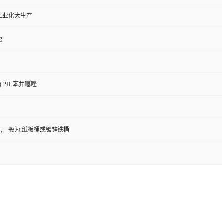
工业化大生产
g
基)-2H-苯并噻唑
,一般为:纸板桶或镀锌铁桶