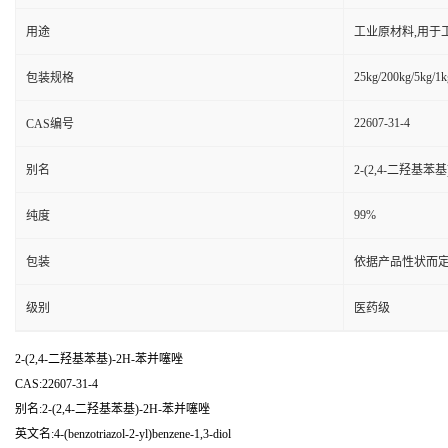
用途
工业原材料,用于
25kg/200kg/5kg/1k
包装规格
22607-31-4
CAS编号
别名
2-(2,4-二羟基苯
99%
纯度
包装
依据产品性状而定
级别
医药级
2-(2,4-二羟基苯基)-2H-苯并噻唑
CAS:22607-31-4
别名:2-(2,4-二羟基苯基)-2H-苯并噻唑
英文名:4-(benzotriazol-2-yl)benzene-1,3-diol