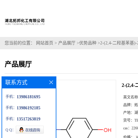
您当前的位置：
网站首页
>
产品展厅
>
优势品种
>
2-(2,4-二羟基苯基)
产品展厅
联系方式
2-(2,
手机：
13986181695
英文名称
品牌：
拓
手机：
13986192185
产地：
湖
手机：
13517263819
货号：
T
cas：
226
Q Q：
价格：
￥