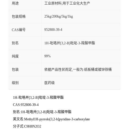
用途
工业原材料,用于工业化大生产
25kg/200kg/5kg/1kg
包装规格
952800-39-4
CAS编号
别名
1H-吡咯并[3,2-B]吡啶-3-羧酸甲酯
99%
纯度
包装
依据产品性状而定,一般为:纸板桶或镀锌铁桶
级别
医药级
1H-吡咯并[3,2-B]吡啶-3-羧酸甲酯
CAS:952800-39-4
别名:1H-吡咯并[3,2-B]吡啶-3-羧酸甲酯
英文名:Methyl1H-pyrrolo[3,2-b]pyridine-3-carboxylate
分子式:C9H8N2O2