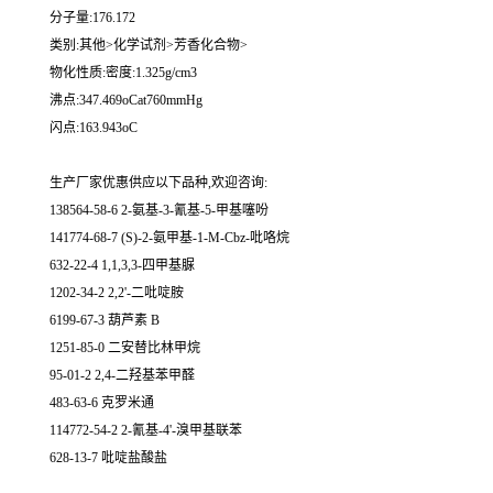
分子量:176.172
类别:其他>化学试剂>芳香化合物>
物化性质:密度:1.325g/cm3
沸点:347.469oCat760mmHg
闪点:163.943oC
生产厂家优惠供应以下品种,欢迎咨询:
138564-58-6 2-氨基-3-氰基-5-甲基噻吩
141774-68-7 (S)-2-氨甲基-1-M-Cbz-吡咯烷
632-22-4 1,1,3,3-四甲基脲
1202-34-2 2,2'-二吡啶胺
6199-67-3 葫芦素 B
1251-85-0 二安替比林甲烷
95-01-2 2,4-二羟基苯甲醛
483-63-6 克罗米通
114772-54-2 2-氰基-4'-溴甲基联苯
628-13-7 吡啶盐酸盐